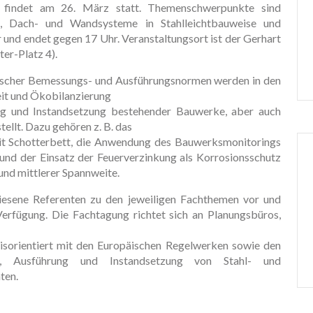
g findet am 26. März statt. Themenschwerpunkte sind
, Dach- und Wandsysteme in Stahlleichtbauweise und
 und endet gegen 17 Uhr. Veranstaltungsort ist der Gerhart
er-Platz 4).
cher Bemessungs- und Ausführungsnormen werden in den
eit und Ökobilanzierung
g und Instandsetzung bestehender Bauwerke, aber auch
ellt. Dazu gehören z. B. das
it Schotterbett, die Anwendung des Bauwerksmonitorings
und der Einsatz der Feuerverzinkung als Korrosionsschutz
und mittlerer Spannweite.
esene Referenten zu den jeweiligen Fachthemen vor und
rfügung. Die Fachtagung richtet sich an Planungsbüros,
axisorientiert mit den Europäischen Regelwerken sowie den
, Ausführung und Instandsetzung von Stahl- und
ten.