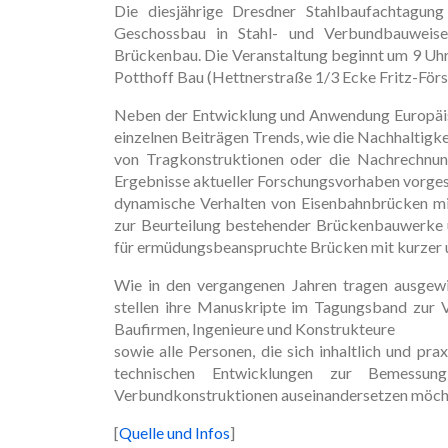
Die diesjährige Dresdner Stahlbaufachtagun
Geschossbau in Stahl- und Verbundbauweise
Brückenbau. Die Veranstaltung beginnt um 9 Uhr
Potthoff Bau (Hettnerstraße 1/3 Ecke Fritz-Först
Neben der Entwicklung und Anwendung Europäis
einzelnen Beiträgen Trends, wie die Nachhaltigk
von Tragkonstruktionen oder die Nachrechnun
Ergebnisse aktueller Forschungsvorhaben vorgest
dynamische Verhalten von Eisenbahnbrücken m
zur Beurteilung bestehender Brückenbauwerke 
für ermüdungsbeanspruchte Brücken mit kurzer 
Wie in den vergangenen Jahren tragen ausgewi
stellen ihre Manuskripte im Tagungsband zur Ve
Baufirmen, Ingenieure und Konstrukteure
sowie alle Personen, die sich inhaltlich und pr
technischen Entwicklungen zur Bemessung
Verbundkonstruktionen auseinandersetzen möch
[
Quelle und Infos
]