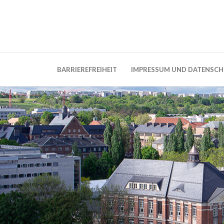
Weblog der Dresdner Bauingenieure · Seit
BauBlog TU 
BARRIEREFREIHEIT
IMPRESSUM UND DATENSC