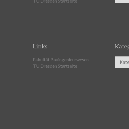
TU Dresden Startseite
Links
Kate
Kateg
Fakultät Bauingenieurwesen
TU Dresden Startseite