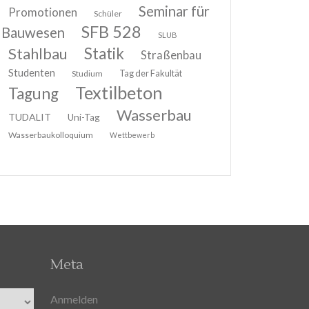
Seminar für
Promotionen
Schüler
SFB 528
Bauwesen
SLUB
Stahlbau
Statik
Straßenbau
Studenten
Tag der Fakultät
Studium
Textilbeton
Tagung
Wasserbau
TUDALIT
Uni-Tag
Wasserbaukolloquium
Wettbewerb
Meta
Anmelden