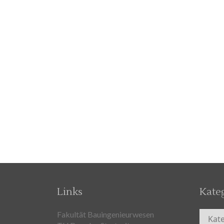
Links
Kate
Kateg
Fakultät Bauingenieurwesen