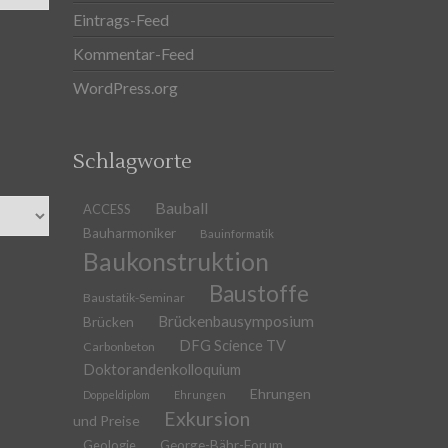
Eintrags-Feed
Kommentar-Feed
WordPress.org
Schlagworte
Bauball
ACCESS
Bauharmoniker
Bauinformatik
Baukonstruktion
Baustoffe
Baustatik-Seminar
Brückenbausymposium
Brücken
DFG Science TV
Carbonbeton
Doktorandenkolloquium
Ehrungen
Doppeldiplom
Ehrungen
Exkursion
und Preise
Geologie
George-Bähr-Forum