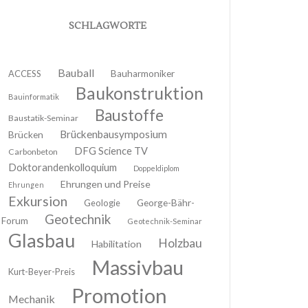
SCHLAGWORTE
Bauball
ACCESS
Bauharmoniker
Baukonstruktion
Bauinformatik
Baustoffe
Baustatik-Seminar
Brückenbausymposium
Brücken
DFG Science TV
Carbonbeton
Doktorandenkolloquium
Doppeldiplom
Ehrungen und Preise
Ehrungen
Exkursion
Geologie
George-Bähr-
Geotechnik
Forum
Geotechnik-Seminar
Glasbau
Holzbau
Habilitation
Massivbau
Kurt-Beyer-Preis
Promotion
Mechanik