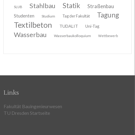
Stahlbau
Statik
Straßenbau
SLUB
Tagung
Studenten
Tag der Fakultät
Studium
Textilbeton
TUDALIT
Uni-Tag
Wasserbau
Wasserbaukolloquium
Wettbewerb
Links
Fakultät Bauingenieurwesen
TU Dresden Startseite