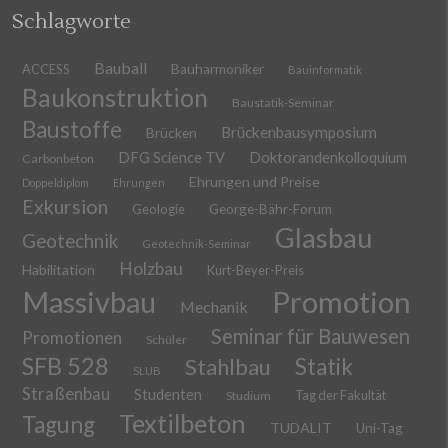
Schlagworte
Bauball
ACCESS
Bauharmoniker
Bauinformatik
Baukonstruktion
Baustatik-Seminar
Baustoffe
Brückenbausymposium
Brücken
DFG Science TV
Doktorandenkolloquium
Carbonbeton
Ehrungen und Preise
Doppeldiplom
Ehrungen
Exkursion
Geologie
George-Bähr-Forum
Glasbau
Geotechnik
Geotechnik-Seminar
Holzbau
Habilitation
Kurt-Beyer-Preis
Massivbau
Promotion
Mechanik
Seminar für Bauwesen
Promotionen
Schüler
SFB 528
Stahlbau
Statik
SLUB
Straßenbau
Studenten
Tag der Fakultät
Studium
Textilbeton
Tagung
TUDALIT
Uni-Tag