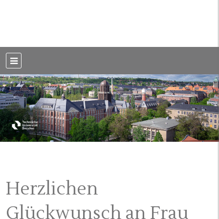
Weblog der Dresdner Bauingenieure · Seit 2002
BauBlog TU
Dresden
Herzlichen
Glückwunsch an Frau