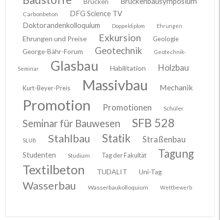
Brückenbausymposium
Brücken
DFG Science TV
Carbonbeton
Doktorandenkolloquium
Doppeldiplom
Ehrungen
Exkursion
Ehrungen und Preise
Geologie
Geotechnik
George-Bähr-Forum
Geotechnik-
Glasbau
Holzbau
Habilitation
Seminar
Massivbau
Mechanik
Kurt-Beyer-Preis
Promotion
Promotionen
Schüler
SFB 528
Seminar für Bauwesen
Stahlbau
Statik
Straßenbau
SLUB
Tagung
Studenten
Tag der Fakultät
Studium
Textilbeton
TUDALIT
Uni-Tag
Wasserbau
Wasserbaukolloquium
Wettbewerb