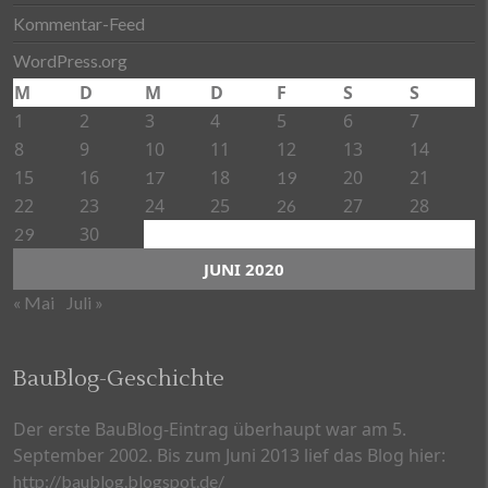
Kommentar-Feed
WordPress.org
M
D
M
D
F
S
S
1
2
3
4
5
6
7
8
9
10
11
12
13
14
15
16
18
20
21
17
19
22
23
24
25
27
28
26
30
29
JUNI 2020
« Mai
Juli »
BauBlog-Geschichte
Der erste BauBlog-Eintrag überhaupt war am 5.
September 2002. Bis zum Juni 2013 lief das Blog hier:
http://baublog.blogspot.de/