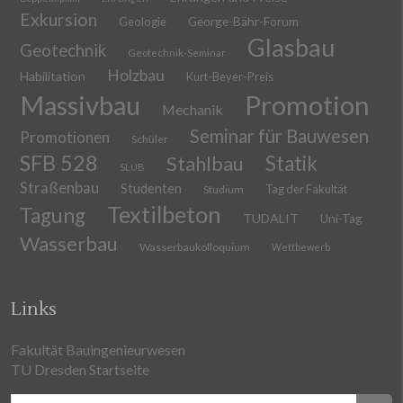
Exkursion
Geologie
George-Bähr-Forum
Glasbau
Geotechnik
Geotechnik-Seminar
Holzbau
Habilitation
Kurt-Beyer-Preis
Massivbau
Promotion
Mechanik
Seminar für Bauwesen
Promotionen
Schüler
SFB 528
Stahlbau
Statik
SLUB
Straßenbau
Studenten
Tag der Fakultät
Studium
Textilbeton
Tagung
TUDALIT
Uni-Tag
Wasserbau
Wasserbaukolloquium
Wettbewerb
Links
Fakultät Bauingenieurwesen
TU Dresden Startseite
Suchen