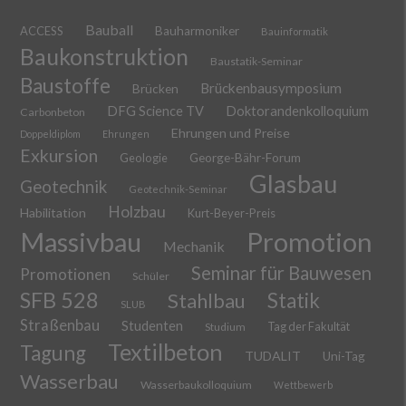
Bauball
ACCESS
Bauharmoniker
Bauinformatik
Baukonstruktion
Baustatik-Seminar
Baustoffe
Brückenbausymposium
Brücken
DFG Science TV
Doktorandenkolloquium
Carbonbeton
Ehrungen und Preise
Doppeldiplom
Ehrungen
Exkursion
Geologie
George-Bähr-Forum
Glasbau
Geotechnik
Geotechnik-Seminar
Holzbau
Habilitation
Kurt-Beyer-Preis
Massivbau
Promotion
Mechanik
Seminar für Bauwesen
Promotionen
Schüler
SFB 528
Stahlbau
Statik
SLUB
Straßenbau
Studenten
Tag der Fakultät
Studium
Textilbeton
Tagung
TUDALIT
Uni-Tag
Wasserbau
Wasserbaukolloquium
Wettbewerb