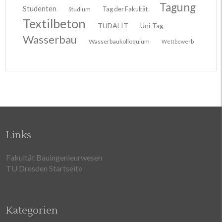
Tagung
Studenten
Tag der Fakultät
Studium
Textilbeton
TUDALIT
Uni-Tag
Wasserbau
Wasserbaukolloquium
Wettbewerb
Links
Fakultät Bauingenieurwesen
TU Dresden Startseite
Kategorien