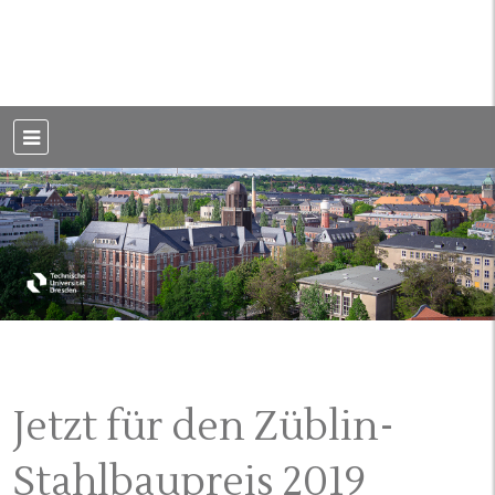
Weblog der Dresdner Bauingenieure · Seit 2002
BauBlog TU
Dresden
Jetzt für den Züblin-
Stahlbaupreis 2019