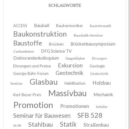
SCHLAGWORTE
Bauball
ACCESS
Bauharmoniker
Bauinformatik
Baukonstruktion
Baustatik-Seminar
Baustoffe
Brückenbausymposium
Brücken
DFG Science TV
Carbonbeton
Doktorandenkolloquium
Doppeldiplom
Ehrungen
Exkursion
Ehrungen und Preise
Geologie
Geotechnik
George-Bähr-Forum
Geotechnik-
Glasbau
Holzbau
Habilitation
Seminar
Massivbau
Mechanik
Kurt-Beyer-Preis
Promotion
Promotionen
Schüler
SFB 528
Seminar für Bauwesen
Stahlbau
Statik
Straßenbau
SLUB