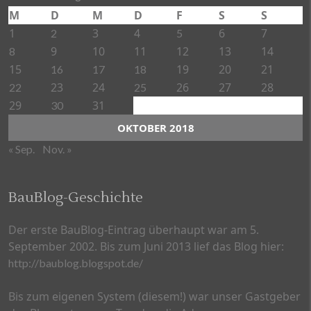
M
D
M
D
F
S
S
1
3
4
6
7
2
5
9
10
11
12
13
14
8
15
19
20
21
16
17
18
23
24
26
27
28
22
25
29
31
30
OKTOBER 2018
« Sep.
Nov. »
BauBlog-Geschichte
Der erste BauBlog-Eintrag überhaupt war am 5.
September 2002. Bis zum Juni 2013 lief das Blog hier:
http://baublog.blogspot.de/
Bis zum eigenen System (diesem!) war unser Gastgeber