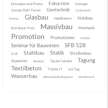
Exkursion
Ehrungen und Preise
Geologie
Geotechnik
George-Bähr-Forum
Geotechnik-
Glasbau
Holzbau
Habilitation
Seminar
Massivbau
Mechanik
Kurt-Beyer-Preis
Promotion
Promotionen
Schüler
SFB 528
Seminar für Bauwesen
Stahlbau
Statik
Straßenbau
SLUB
Tagung
Studenten
Tag der Fakultät
Studium
Textilbeton
TUDALIT
Uni-Tag
Wasserbau
Wasserbaukolloquium
Wettbewerb