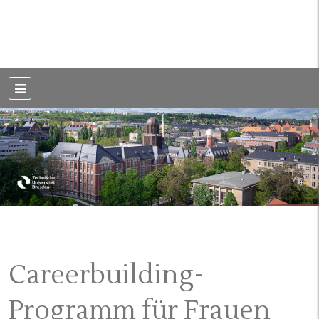
Weblog der Dresdner Bauingenieure · Seit 2002
BauBlog TU
Dresden
Careerbuilding-
Programm für Frauen