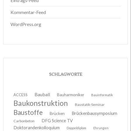
Eintrags-Feed
Kommentar-Feed
WordPress.org
SCHLAGWORTE
Bauball
ACCESS
Bauharmoniker
Bauinformatik
Baukonstruktion
Baustatik-Seminar
Baustoffe
Brückenbausymposium
Brücken
DFG Science TV
Carbonbeton
Doktorandenkolloquium
Doppeldiplom
Ehrungen