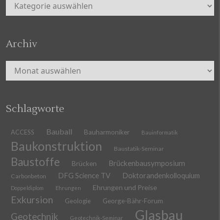
Kategorien
Archiv
Archiv
Schlagworte
Bauball
ACCESS
Bauharmoniker
Bauinformatik
Baukonstruktion
Baustatik-Seminar
Baustoffe
Brückenbausymposium
Brücken
DFG Science TV
Doktorandenkolloquium
Carbonbeton
Ehrungen und Preise
Doppeldiplom
Ehrungen
Exkursion
Geologie
George-Bähr-Forum
Glasbau
Geotechnik
Geotechnik-Seminar