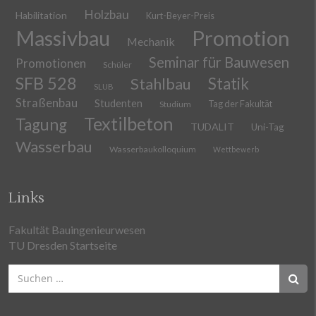
Holzbau
Habilitation
Kurt-Beyer-Preis
Massivbau
Promotion
Mechanik
Seminar für Bauwesen
Promotionen
Schüler
SFB 528
Stahlbau
Statik
SLUB
Straßenbau
Studenten
Tag der Fakultät
Studium
Textilbeton
Tagung
TUDALIT
Uni-Tag
Wasserbau
Wasserbaukolloquium
Wettbewerb
Links
Fakultät Bauingenieurwesen
TU Dresden Startseite
Suchen
nach: