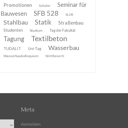
Seminar für
Promotionen
Schüler
SFB 528
Bauwesen
SLUB
Stahlbau
Statik
Straßenbau
Studenten
Tag der Fakultät
Studium
Textilbeton
Tagung
Wasserbau
TUDALIT
Uni-Tag
Wasserbaukolloquium
Wettbewerb
Meta
Anmelden