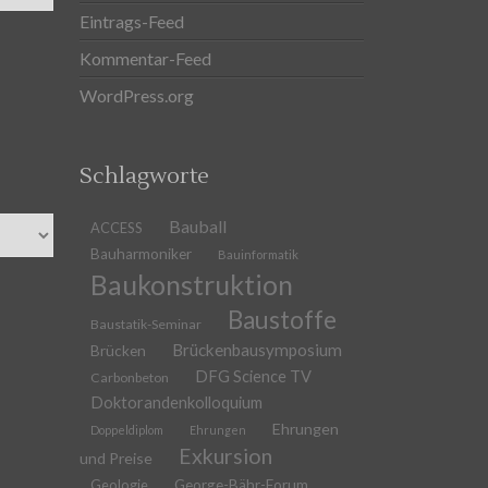
Eintrags-Feed
Kommentar-Feed
WordPress.org
Schlagworte
Bauball
ACCESS
Bauharmoniker
Bauinformatik
Baukonstruktion
Baustoffe
Baustatik-Seminar
Brückenbausymposium
Brücken
DFG Science TV
Carbonbeton
Doktorandenkolloquium
Ehrungen
Doppeldiplom
Ehrungen
Exkursion
und Preise
Geologie
George-Bähr-Forum