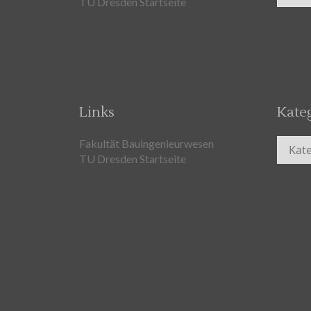
TU Dresden Startseite
Links
Kate
Kateg
Fakultät Bauingenieurwesen
TU Dresden Startseite