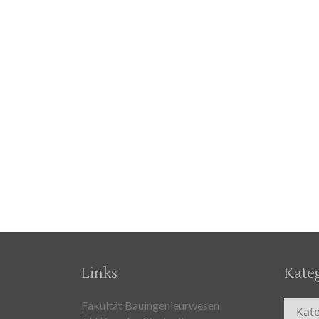
Links
Kate
Kateg
Fakultät Bauingenieurwesen