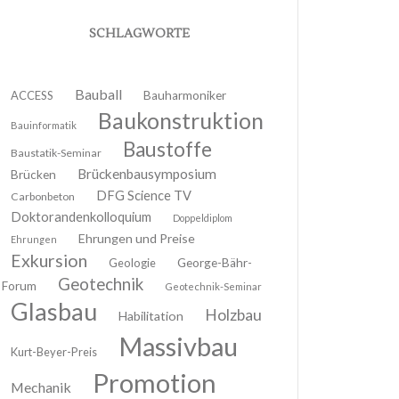
SCHLAGWORTE
Bauball
ACCESS
Bauharmoniker
Baukonstruktion
Bauinformatik
Baustoffe
Baustatik-Seminar
Brückenbausymposium
Brücken
DFG Science TV
Carbonbeton
Doktorandenkolloquium
Doppeldiplom
Ehrungen und Preise
Ehrungen
Exkursion
Geologie
George-Bähr-
Geotechnik
Forum
Geotechnik-Seminar
Glasbau
Holzbau
Habilitation
Massivbau
Kurt-Beyer-Preis
Promotion
Mechanik