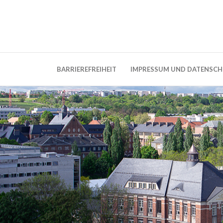
Weblog der Dresdner Bauingenieure · Seit
BauBlog TU 
BARRIEREFREIHEIT
IMPRESSUM UND DATENSC