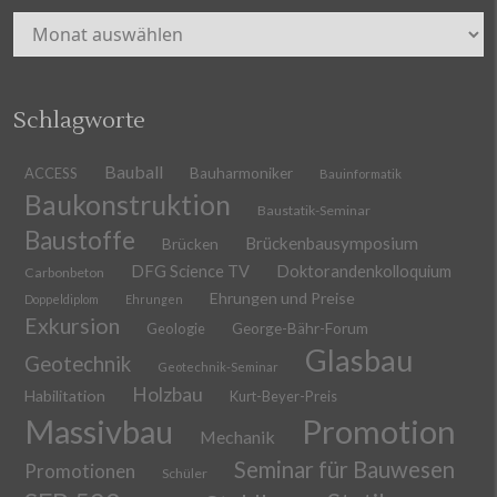
Archiv
Schlagworte
Bauball
ACCESS
Bauharmoniker
Bauinformatik
Baukonstruktion
Baustatik-Seminar
Baustoffe
Brückenbausymposium
Brücken
DFG Science TV
Doktorandenkolloquium
Carbonbeton
Ehrungen und Preise
Doppeldiplom
Ehrungen
Exkursion
Geologie
George-Bähr-Forum
Glasbau
Geotechnik
Geotechnik-Seminar
Holzbau
Habilitation
Kurt-Beyer-Preis
Massivbau
Promotion
Mechanik
Seminar für Bauwesen
Promotionen
Schüler