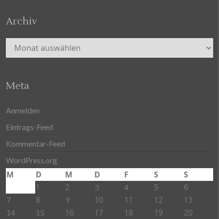
Archiv
Archiv
Meta
Anmelden
Eintrags-Feed
Kommentar-Feed
WordPress.org
M
D
M
D
F
S
S
1
2
5
6
3
4
8
10
11
12
13
7
9
16
17
18
19
20
14
15