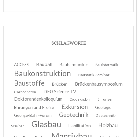
SCHLAGWORTE
Bauball
ACCESS
Bauharmoniker
Bauinformatik
Baukonstruktion
Baustatik-Seminar
Baustoffe
Brückenbausymposium
Brücken
DFG Science TV
Carbonbeton
Doktorandenkolloquium
Doppeldiplom
Ehrungen
Exkursion
Ehrungen und Preise
Geologie
Geotechnik
George-Bähr-Forum
Geotechnik-
Glasbau
Holzbau
Habilitation
Seminar
Massivbau