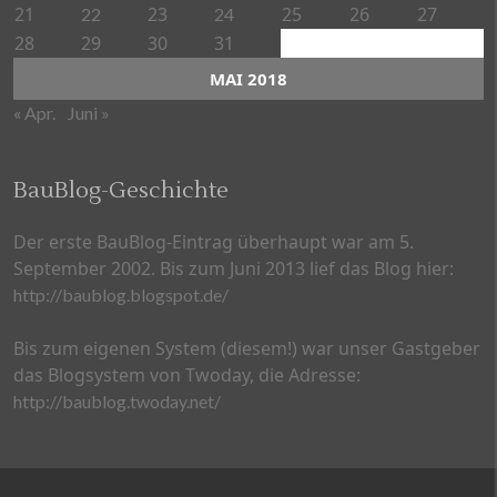
21
23
25
26
27
22
24
28
29
30
31
MAI 2018
« Apr.
Juni »
BauBlog-Geschichte
Der erste BauBlog-Eintrag überhaupt war am 5.
September 2002. Bis zum Juni 2013 lief das Blog hier:
http://baublog.blogspot.de/
Bis zum eigenen System (diesem!) war unser Gastgeber
das Blogsystem von Twoday, die Adresse:
http://baublog.twoday.net/