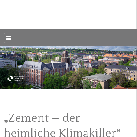
Weblog der Dresdner Bauingenieure · Seit 2002
BauBlog TU
Dresden
„Zement – der
heimliche Klimakiller“