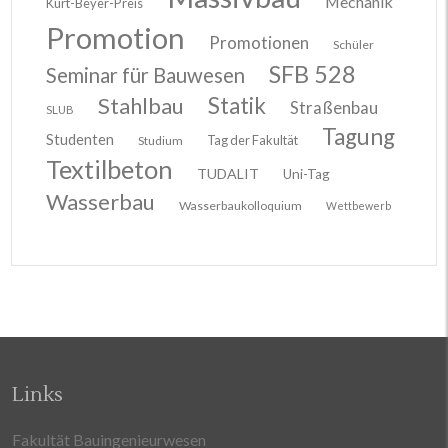
Mechanik
Kurt-Beyer-Preis
Promotion
Promotionen
Schüler
SFB 528
Seminar für Bauwesen
Stahlbau
Statik
Straßenbau
SLUB
Tagung
Studenten
Tag der Fakultät
Studium
Textilbeton
TUDALIT
Uni-Tag
Wasserbau
Wasserbaukolloquium
Wettbewerb
Links
Fakultät Bauingenieurwesen