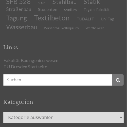
SFB 528
Stahlbau
Statik
SLUB
Straßenbau
Studenten
Tag der Fakultät
Studium
Textilbeton
Tagung
TUDALIT
Uni-Tag
Wasserbau
Wasserbaukolloquium
Wettbewerb
Links
Fakultät Bauingenieurwesen
TU Dresden Startseite
Suchen
nach:
Kategorien
Kategorien