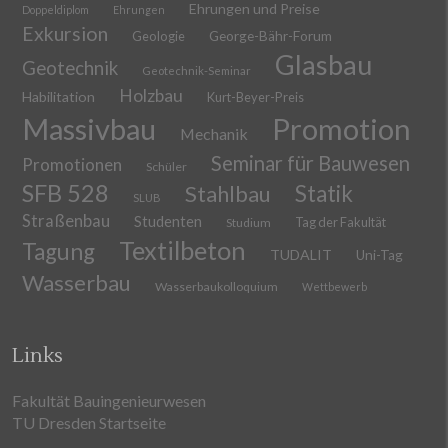
Ehrungen und Preise
Doppeldiplom
Ehrungen
Exkursion
Geologie
George-Bähr-Forum
Glasbau
Geotechnik
Geotechnik-Seminar
Holzbau
Habilitation
Kurt-Beyer-Preis
Massivbau
Promotion
Mechanik
Seminar für Bauwesen
Promotionen
Schüler
SFB 528
Stahlbau
Statik
SLUB
Straßenbau
Studenten
Tag der Fakultät
Studium
Textilbeton
Tagung
TUDALIT
Uni-Tag
Wasserbau
Wasserbaukolloquium
Wettbewerb
Links
Fakultät Bauingenieurwesen
TU Dresden Startseite