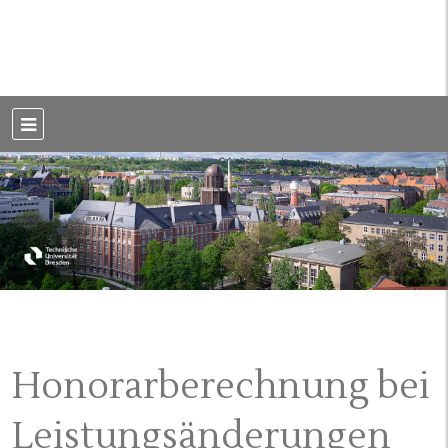
Weblog der Dresdner Bauingenieure · Seit 2002
BauBlog TU
Dresden
Honorarberechnung bei
Leistungsänderungen