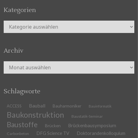
Kategorien
Kategorien
Archiv
Archiv
Schlagworte
Bauball
ACCESS
Bauharmoniker
Bauinformatik
Baukonstruktion
Baustatik-Seminar
Baustoffe
Brückenbausymposium
Brücken
DFG Science TV
Doktorandenkolloquium
Carbonbeton