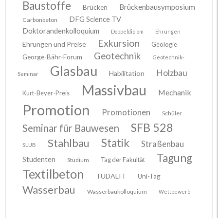
Baustoffe
Brückenbausymposium
Brücken
DFG Science TV
Carbonbeton
Doktorandenkolloquium
Doppeldiplom
Ehrungen
Exkursion
Ehrungen und Preise
Geologie
Geotechnik
George-Bähr-Forum
Geotechnik-
Glasbau
Holzbau
Habilitation
Seminar
Massivbau
Mechanik
Kurt-Beyer-Preis
Promotion
Promotionen
Schüler
SFB 528
Seminar für Bauwesen
Stahlbau
Statik
Straßenbau
SLUB
Tagung
Studenten
Tag der Fakultät
Studium
Textilbeton
TUDALIT
Uni-Tag
Wasserbau
Wasserbaukolloquium
Wettbewerb