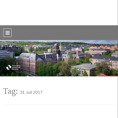
Weblog der Dresdner Bauingenieure · Seit 2002
BauBlog TU
Dresden
Tag:
31. Juli 2017