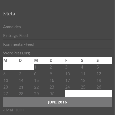
Meta
Anmelden
Eintrags-Feed
Kommentar-Feed
WordPress.org
M
D
M
D
F
S
S
1
2
3
4
5
7
11
12
6
8
9
10
15
16
18
19
13
14
17
20
23
24
25
26
21
22
27
28
29
30
JUNI 2016
« Mai
Juli »