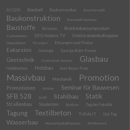
Bauball
ACCESS
Bauharmoniker
Bauinformatik
Baukonstruktion
Baustatik-Seminar
Baustoffe
Brückenbausymposium
Brücken
DFG Science TV
Doktorandenkolloquium
Carbonbeton
Ehrungen und Preise
Doppeldiplom
Ehrungen
Exkursion
Geologie
George-Bähr-Forum
Glasbau
Geotechnik
Geotechnik-Seminar
Holzbau
Habilitation
Kurt-Beyer-Preis
Massivbau
Promotion
Mechanik
Seminar für Bauwesen
Promotionen
Schüler
SFB 528
Stahlbau
Statik
SLUB
Straßenbau
Studenten
Tag der Fakultät
Studium
Textilbeton
Tagung
TUDALIT
Uni-Tag
Wasserbau
Wasserbaukolloquium
Wettbewerb