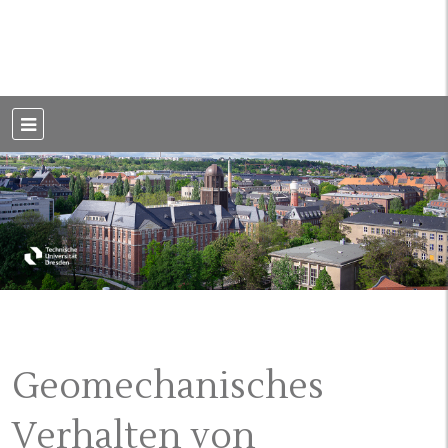
Weblog der Dresdner Bauingenieure · Seit 2002
BauBlog TU
Dresden
Geomechanisches
Verhalten von