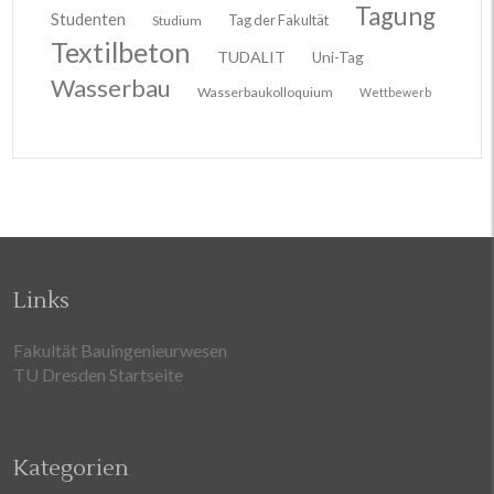
Tagung
Studenten
Tag der Fakultät
Studium
Textilbeton
TUDALIT
Uni-Tag
Wasserbau
Wasserbaukolloquium
Wettbewerb
Links
Fakultät Bauingenieurwesen
TU Dresden Startseite
Kategorien