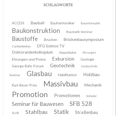
SCHLAGWORTE
Bauball
ACCESS
Bauharmoniker
Bauinformatik
Baukonstruktion
Baustatik-Seminar
Baustoffe
Brückenbausymposium
Brücken
DFG Science TV
Carbonbeton
Doktorandenkolloquium
Doppeldiplom
Ehrungen
Exkursion
Ehrungen und Preise
Geologie
Geotechnik
George-Bähr-Forum
Geotechnik-
Glasbau
Holzbau
Habilitation
Seminar
Massivbau
Mechanik
Kurt-Beyer-Preis
Promotion
Promotionen
Schüler
SFB 528
Seminar für Bauwesen
Stahlbau
Statik
Straßenbau
SLUB