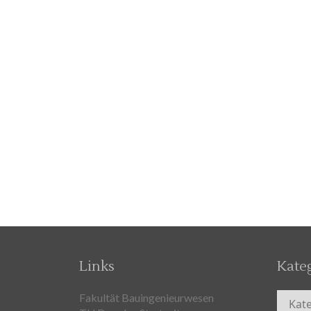
Links
Kate
Kateg
Fakultät Bauingenieurwesen