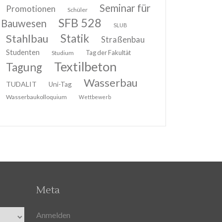
Seminar für
Promotionen
Schüler
SFB 528
Bauwesen
SLUB
Stahlbau
Statik
Straßenbau
Studenten
Tag der Fakultät
Studium
Textilbeton
Tagung
Wasserbau
TUDALIT
Uni-Tag
Wasserbaukolloquium
Wettbewerb
Meta
Anmelden