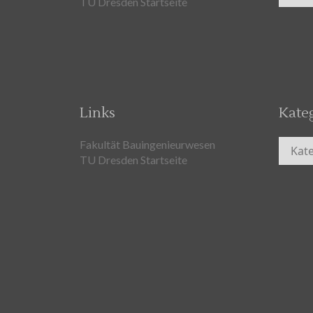
TU Dresden Startseite
Links
Kate
Kateg
Fakultät Bauingenieurwesen
TU Dresden Startseite