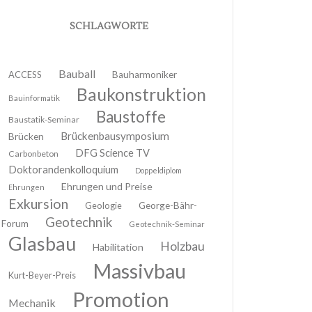
SCHLAGWORTE
Bauball
ACCESS
Bauharmoniker
Baukonstruktion
Bauinformatik
Baustoffe
Baustatik-Seminar
Brückenbausymposium
Brücken
DFG Science TV
Carbonbeton
Doktorandenkolloquium
Doppeldiplom
Ehrungen und Preise
Ehrungen
Exkursion
Geologie
George-Bähr-
Geotechnik
Forum
Geotechnik-Seminar
Glasbau
Holzbau
Habilitation
Massivbau
Kurt-Beyer-Preis
Promotion
Mechanik