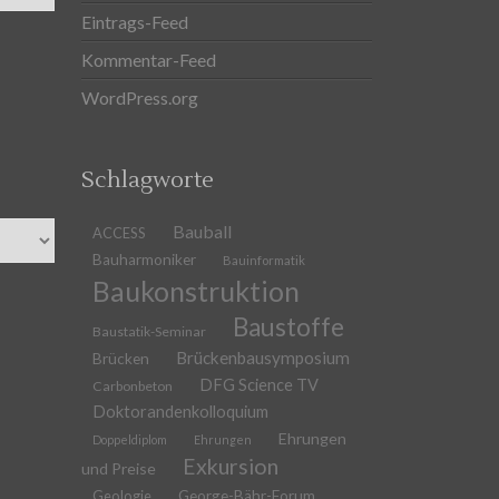
Eintrags-Feed
Kommentar-Feed
WordPress.org
Schlagworte
Bauball
ACCESS
Bauharmoniker
Bauinformatik
Baukonstruktion
Baustoffe
Baustatik-Seminar
Brückenbausymposium
Brücken
DFG Science TV
Carbonbeton
Doktorandenkolloquium
Ehrungen
Doppeldiplom
Ehrungen
Exkursion
und Preise
Geologie
George-Bähr-Forum