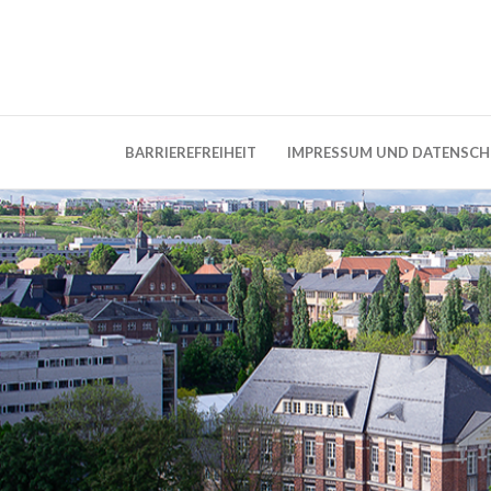
Weblog der Dresdner Bauingenieure · Seit
BauBlog TU 
BARRIEREFREIHEIT
IMPRESSUM UND DATENSC