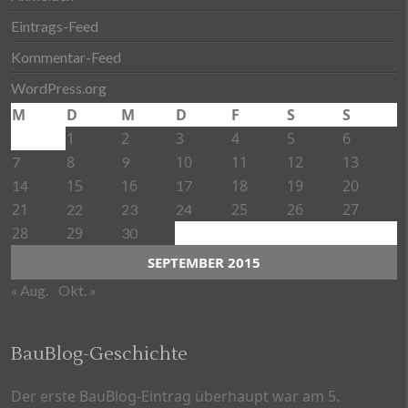
Eintrags-Feed
Kommentar-Feed
WordPress.org
M
D
M
D
F
S
S
1
2
3
4
5
6
8
10
11
12
13
7
9
15
16
18
19
20
14
17
21
25
26
27
22
23
24
28
29
30
SEPTEMBER 2015
« Aug.
Okt. »
BauBlog-Geschichte
Der erste BauBlog-Eintrag überhaupt war am 5.