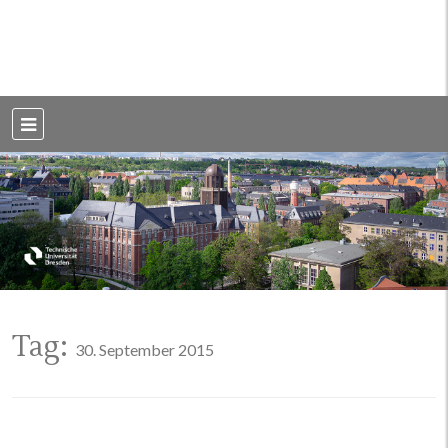
Weblog der Dresdner Bauingenieure · Seit 2002
BauBlog TU
Dresden
Tag:
30. September 2015