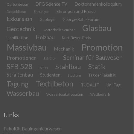
DFG Science TV
Doktorandenkolloquium
Carbonbeton
Ehrungen und Preise
Doppeldiplom
Ehrungen
Exkursion
Geologie
George-Bähr-Forum
Glasbau
Geotechnik
Geotechnik-Seminar
Holzbau
Habilitation
Kurt-Beyer-Preis
Massivbau
Promotion
Mechanik
Seminar für Bauwesen
Promotionen
Schüler
SFB 528
Stahlbau
Statik
SLUB
Straßenbau
Studenten
Tag der Fakultät
Studium
Textilbeton
Tagung
TUDALIT
Uni-Tag
Wasserbau
Wasserbaukolloquium
Wettbewerb
Links
Fakultät Bauingenieurwesen