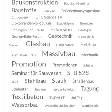
Baukonstruktion
Baustatik-Seminar
Baustoffe
Brückenbausymposium
Brücken
DFG Science TV
Carbonbeton
Doktorandenkolloquium
Doppeldiplom
Ehrungen
Exkursion
Ehrungen und Preise
Geologie
Geotechnik
George-Bähr-Forum
Geotechnik-
Glasbau
Holzbau
Habilitation
Seminar
Massivbau
Mechanik
Kurt-Beyer-Preis
Promotion
Promotionen
Schüler
SFB 528
Seminar für Bauwesen
Stahlbau
Statik
Straßenbau
SLUB
Tagung
Studenten
Tag der Fakultät
Studium
Textilbeton
TUDALIT
Uni-Tag
Wasserbau
Wasserbaukolloquium
Wettbewerb