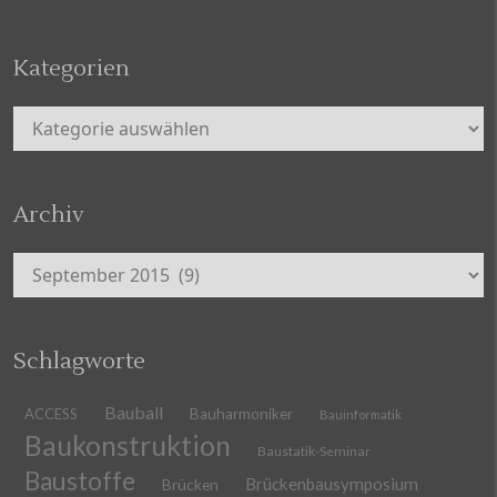
Kategorien
Kategorien
Archiv
Archiv
Schlagworte
Bauball
ACCESS
Bauharmoniker
Bauinformatik
Baukonstruktion
Baustatik-Seminar
Baustoffe
Brückenbausymposium
Brücken