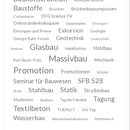
Baustatik-Seminar
Baustoffe
Brückenbausymposium
Brücken
DFG Science TV
Carbonbeton
Doktorandenkolloquium
Doppeldiplom
Ehrungen
Exkursion
Ehrungen und Preise
Geologie
Geotechnik
George-Bähr-Forum
Geotechnik-
Glasbau
Holzbau
Habilitation
Seminar
Massivbau
Mechanik
Kurt-Beyer-Preis
Promotion
Promotionen
Schüler
SFB 528
Seminar für Bauwesen
Stahlbau
Statik
Straßenbau
SLUB
Tagung
Studenten
Tag der Fakultät
Studium
Textilbeton
TUDALIT
Uni-Tag
Wasserbau
Wasserbaukolloquium
Wettbewerb