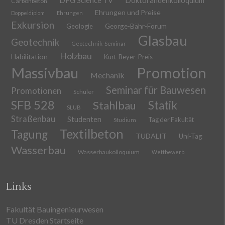
DFG Science TV
Doktorandenkolloquium
Carbonbeton
Ehrungen und Preise
Doppeldiplom
Ehrungen
Exkursion
Geologie
George-Bähr-Forum
Glasbau
Geotechnik
Geotechnik-Seminar
Holzbau
Habilitation
Kurt-Beyer-Preis
Massivbau
Promotion
Mechanik
Seminar für Bauwesen
Promotionen
Schüler
SFB 528
Stahlbau
Statik
SLUB
Straßenbau
Studenten
Tag der Fakultät
Studium
Textilbeton
Tagung
TUDALIT
Uni-Tag
Wasserbau
Wasserbaukolloquium
Wettbewerb
Links
Fakultät Bauingenieurwesen
TU Dresden Startseite