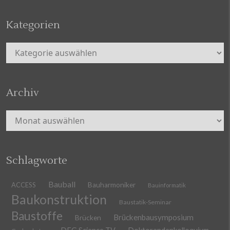
Kategorien
Kategorien
Archiv
Archiv
Schlagworte
Bauball
ACCESS
Bauharmoniker
Bauinformatik
Baukonstruktion
Baustatik-Seminar
Baustoffe
Brückenbausymposium
Brücken