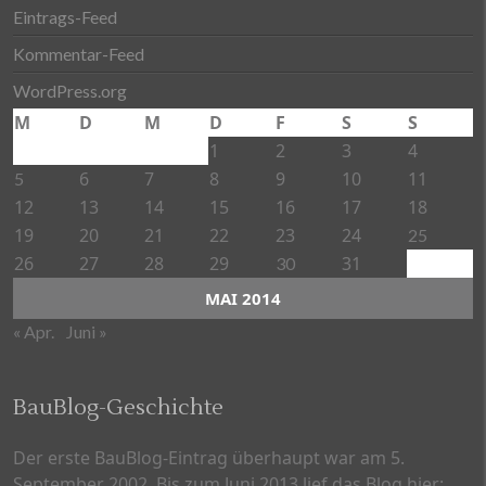
Eintrags-Feed
Kommentar-Feed
WordPress.org
M
D
M
D
F
S
S
1
2
3
4
6
7
8
9
10
11
5
12
13
14
15
16
17
18
19
20
21
22
23
24
25
26
27
28
29
31
30
MAI 2014
« Apr.
Juni »
BauBlog-Geschichte
Der erste BauBlog-Eintrag überhaupt war am 5.
September 2002. Bis zum Juni 2013 lief das Blog hier: