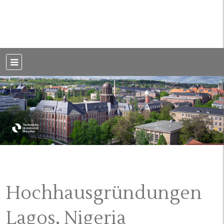
Weblog der Dresdner Bauingenieure · Seit 2002
BauBlog TU
Dresden
Hochhausgründungen
Lagos, Nigeria