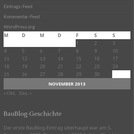
Eintrags-Feed
Kommentar-Feed
WordPress.org
M
D
M
D
F
S
S
1
2
3
4
5
7
9
10
6
8
12
15
16
17
11
13
14
18
19
20
21
22
23
24
27
28
29
30
25
26
NOVEMBER 2013
« Okt.
Dez. »
BauBlog-Geschichte
Der erste BauBlog-Eintrag überhaupt war am 5.