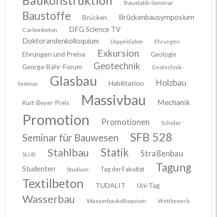
Baustatik-Seminar
Baustoffe
Brückenbausymposium
Brücken
DFG Science TV
Carbonbeton
Doktorandenkolloquium
Doppeldiplom
Ehrungen
Exkursion
Ehrungen und Preise
Geologie
Geotechnik
George-Bähr-Forum
Geotechnik-
Glasbau
Holzbau
Habilitation
Seminar
Massivbau
Mechanik
Kurt-Beyer-Preis
Promotion
Promotionen
Schüler
SFB 528
Seminar für Bauwesen
Stahlbau
Statik
Straßenbau
SLUB
Tagung
Studenten
Tag der Fakultät
Studium
Textilbeton
TUDALIT
Uni-Tag
Wasserbau
Wasserbaukolloquium
Wettbewerb