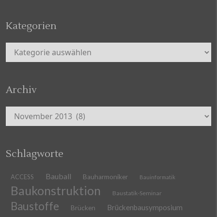
Kategorien
Kategorien
Archiv
Archiv
Schlagworte
Bauball
ACCESS
Bauharmoniker
Bauinformatik
Baukonstruktion
Baustatik-Seminar
Baustoffe
Brückenbausymposium
Brücken