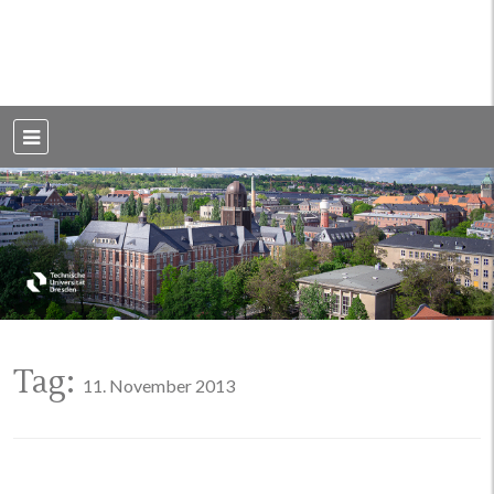
Weblog der Dresdner Bauingenieure · Seit 2002
BauBlog TU
Dresden
Tag:
11. November 2013