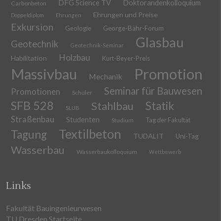
DFG Science TV
Doktorandenkolloquium
Carbonbeton
Ehrungen und Preise
Doppeldiplom
Ehrungen
Exkursion
Geologie
George-Bähr-Forum
Glasbau
Geotechnik
Geotechnik-Seminar
Holzbau
Habilitation
Kurt-Beyer-Preis
Massivbau
Promotion
Mechanik
Seminar für Bauwesen
Promotionen
Schüler
SFB 528
Stahlbau
Statik
SLUB
Straßenbau
Studenten
Tag der Fakultät
Studium
Textilbeton
Tagung
TUDALIT
Uni-Tag
Wasserbau
Wasserbaukolloquium
Wettbewerb
Links
Fakultät Bauingenieurwesen
TU Dresden Startseite