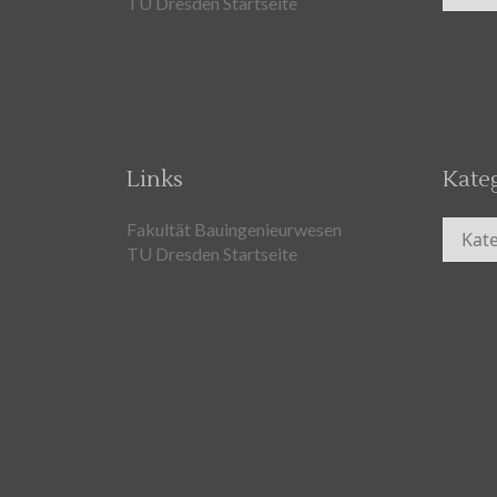
TU Dresden Startseite
Links
Kate
Kateg
Fakultät Bauingenieurwesen
TU Dresden Startseite