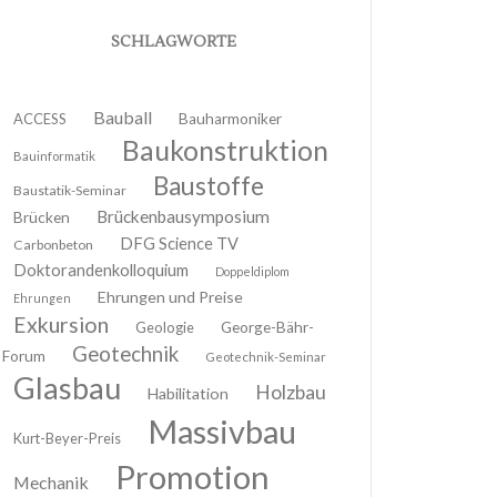
SCHLAGWORTE
Bauball
ACCESS
Bauharmoniker
Baukonstruktion
Bauinformatik
Baustoffe
Baustatik-Seminar
Brückenbausymposium
Brücken
DFG Science TV
Carbonbeton
Doktorandenkolloquium
Doppeldiplom
Ehrungen und Preise
Ehrungen
Exkursion
Geologie
George-Bähr-
Geotechnik
Forum
Geotechnik-Seminar
Glasbau
Holzbau
Habilitation
Massivbau
Kurt-Beyer-Preis
Promotion
Mechanik