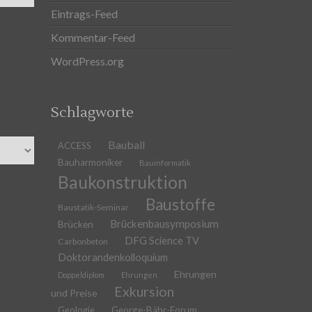
Eintrags-Feed
Kommentar-Feed
WordPress.org
Schlagworte
Bauball
ACCESS
Bauharmoniker
Bauinformatik
Baukonstruktion
Baustoffe
Baustatik-Seminar
Brückenbausymposium
Brücken
DFG Science TV
Carbonbeton
Doktorandenkolloquium
Ehrungen
Doppeldiplom
Ehrungen
Exkursion
und Preise
Geologie
George-Bähr-Forum