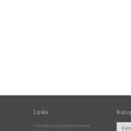
Links
Kate
Kateg
Fakultät Bauingenieurwesen