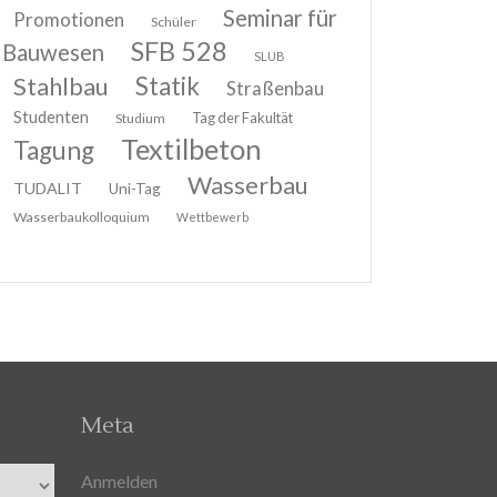
Seminar für
Promotionen
Schüler
SFB 528
Bauwesen
SLUB
Stahlbau
Statik
Straßenbau
Studenten
Tag der Fakultät
Studium
Textilbeton
Tagung
Wasserbau
TUDALIT
Uni-Tag
Wasserbaukolloquium
Wettbewerb
Meta
Anmelden