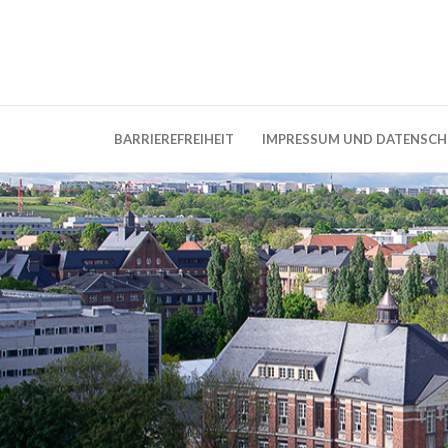
Weblog der Dresdner Bauingenieure · Seit
BauBlog TU 
BARRIEREFREIHEIT
IMPRESSUM UND DATENSC