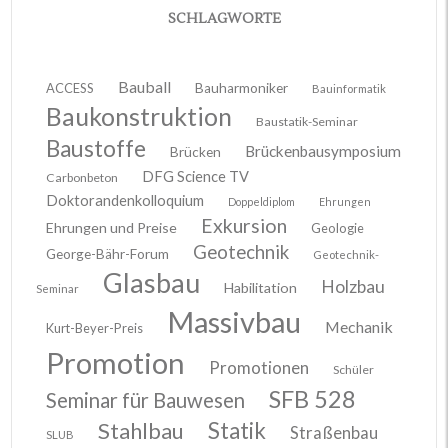
SCHLAGWORTE
Bauball
ACCESS
Bauharmoniker
Bauinformatik
Baukonstruktion
Baustatik-Seminar
Baustoffe
Brückenbausymposium
Brücken
DFG Science TV
Carbonbeton
Doktorandenkolloquium
Doppeldiplom
Ehrungen
Exkursion
Ehrungen und Preise
Geologie
Geotechnik
George-Bähr-Forum
Geotechnik-
Glasbau
Holzbau
Habilitation
Seminar
Massivbau
Mechanik
Kurt-Beyer-Preis
Promotion
Promotionen
Schüler
SFB 528
Seminar für Bauwesen
Stahlbau
Statik
Straßenbau
SLUB