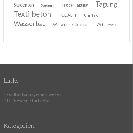
Tagung
Studenten
Tag der Fakultät
Studium
Textilbeton
TUDALIT
Uni-Tag
Wasserbau
Wasserbaukolloquium
Wettbewerb
Links
Fakultät Bauingenieurwesen
TU Dresden Startseite
Kategorien