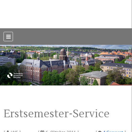
Weblog der Dresdner Bauingenieure · Seit 2002
BauBlog TU
Dresden
Erstsemester-Service