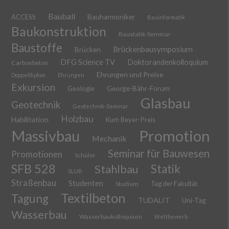
Bauball
ACCESS
Bauharmoniker
Bauinformatik
Baukonstruktion
Baustatik-Seminar
Baustoffe
Brückenbausymposium
Brücken
DFG Science TV
Doktorandenkolloquium
Carbonbeton
Ehrungen und Preise
Doppeldiplom
Ehrungen
Exkursion
Geologie
George-Bähr-Forum
Glasbau
Geotechnik
Geotechnik-Seminar
Holzbau
Habilitation
Kurt-Beyer-Preis
Massivbau
Promotion
Mechanik
Seminar für Bauwesen
Promotionen
Schüler
SFB 528
Stahlbau
Statik
SLUB
Straßenbau
Studenten
Tag der Fakultät
Studium
Textilbeton
Tagung
TUDALIT
Uni-Tag
Wasserbau
Wasserbaukolloquium
Wettbewerb