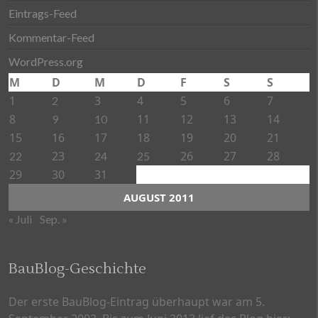
Eintrags-Feed
Kommentar-Feed
WordPress.org
M
D
M
D
F
S
S
1
3
4
5
6
7
2
8
11
12
13
14
9
10
15
16
17
18
19
20
21
23
26
27
28
22
24
25
29
30
31
AUGUST 2011
« Juli
Sep. »
BauBlog-Geschichte
Der erste BauBlog-Eintrag überhaupt war am 5.