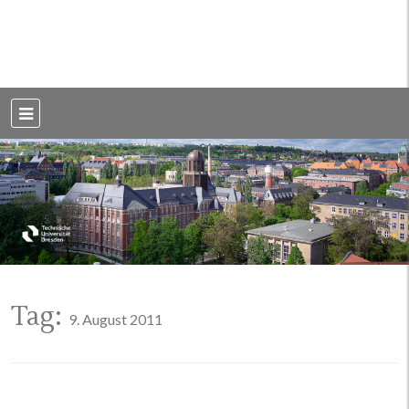
Weblog der Dresdner Bauingenieure · Seit 2002
BauBlog TU
Dresden
Tag:
9. August 2011