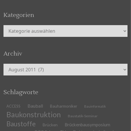
Kategorien
Kategorien
Archiv
Archiv
Schlagworte
Bauball
ACCESS
Bauharmoniker
Bauinformatik
Baukonstruktion
Baustatik-Seminar
Baustoffe
Brückenbausymposium
Brücken