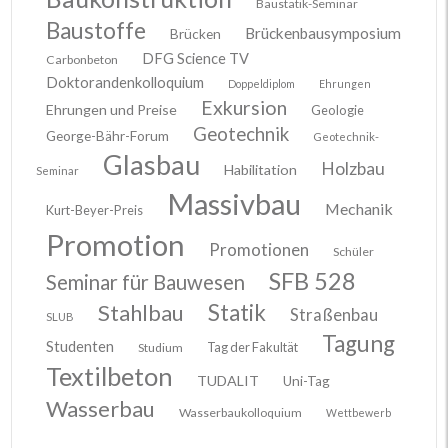
Baustatik-Seminar
Baustoffe
Brückenbausymposium
Brücken
DFG Science TV
Carbonbeton
Doktorandenkolloquium
Doppeldiplom
Ehrungen
Exkursion
Ehrungen und Preise
Geologie
Geotechnik
George-Bähr-Forum
Geotechnik-
Glasbau
Holzbau
Habilitation
Seminar
Massivbau
Mechanik
Kurt-Beyer-Preis
Promotion
Promotionen
Schüler
SFB 528
Seminar für Bauwesen
Stahlbau
Statik
Straßenbau
SLUB
Tagung
Studenten
Tag der Fakultät
Studium
Textilbeton
TUDALIT
Uni-Tag
Wasserbau
Wasserbaukolloquium
Wettbewerb