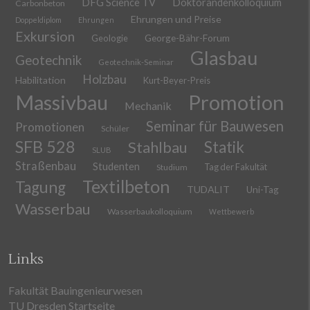
DFG Science TV
Doktorandenkolloquium
Carbonbeton
Ehrungen und Preise
Doppeldiplom
Ehrungen
Exkursion
Geologie
George-Bähr-Forum
Glasbau
Geotechnik
Geotechnik-Seminar
Holzbau
Habilitation
Kurt-Beyer-Preis
Massivbau
Promotion
Mechanik
Seminar für Bauwesen
Promotionen
Schüler
SFB 528
Stahlbau
Statik
SLUB
Straßenbau
Studenten
Tag der Fakultät
Studium
Textilbeton
Tagung
TUDALIT
Uni-Tag
Wasserbau
Wasserbaukolloquium
Wettbewerb
Links
Fakultät Bauingenieurwesen
TU Dresden Startseite