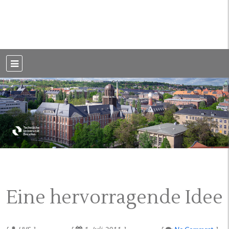
Weblog der Dresdner Bauingenieure · Seit 2002
BauBlog TU
Dresden
Eine hervorragende Idee