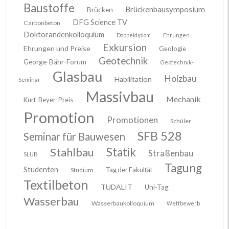
Baustoffe
Brückenbausymposium
Brücken
DFG Science TV
Carbonbeton
Doktorandenkolloquium
Doppeldiplom
Ehrungen
Exkursion
Ehrungen und Preise
Geologie
Geotechnik
George-Bähr-Forum
Geotechnik-
Glasbau
Holzbau
Habilitation
Seminar
Massivbau
Mechanik
Kurt-Beyer-Preis
Promotion
Promotionen
Schüler
SFB 528
Seminar für Bauwesen
Stahlbau
Statik
Straßenbau
SLUB
Tagung
Studenten
Tag der Fakultät
Studium
Textilbeton
TUDALIT
Uni-Tag
Wasserbau
Wasserbaukolloquium
Wettbewerb