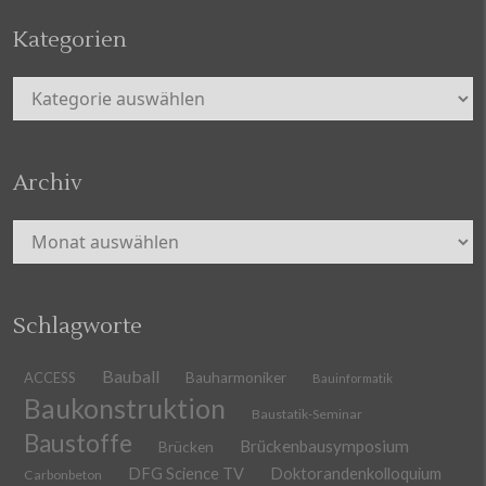
Kategorien
Kategorien
Archiv
Archiv
Schlagworte
Bauball
ACCESS
Bauharmoniker
Bauinformatik
Baukonstruktion
Baustatik-Seminar
Baustoffe
Brückenbausymposium
Brücken
DFG Science TV
Doktorandenkolloquium
Carbonbeton