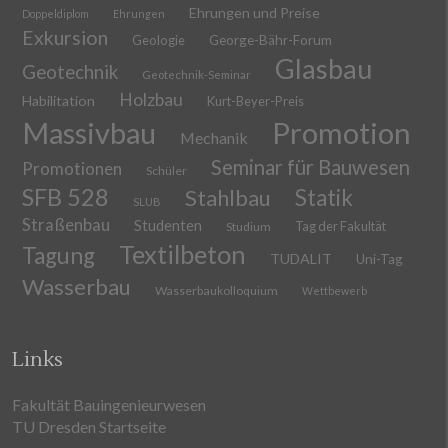
Ehrungen und Preise
Doppeldiplom
Ehrungen
Exkursion
Geologie
George-Bähr-Forum
Glasbau
Geotechnik
Geotechnik-Seminar
Holzbau
Habilitation
Kurt-Beyer-Preis
Massivbau
Promotion
Mechanik
Seminar für Bauwesen
Promotionen
Schüler
SFB 528
Stahlbau
Statik
SLUB
Straßenbau
Studenten
Tag der Fakultät
Studium
Textilbeton
Tagung
TUDALIT
Uni-Tag
Wasserbau
Wasserbaukolloquium
Wettbewerb
Links
Fakultät Bauingenieurwesen
TU Dresden Startseite