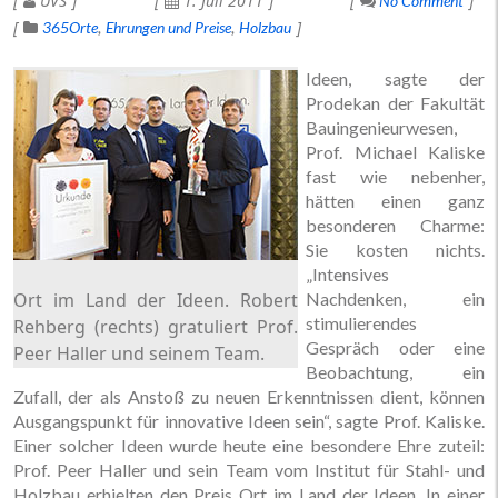
UVS
1. Juli 2011
No Comment
365Orte
Ehrungen und Preise
Holzbau
Ideen, sagte der
Prodekan der Fakultät
Bauingenieurwesen,
Prof. Michael Kaliske
fast wie nebenher,
hätten einen ganz
besonderen Charme:
Sie kosten nichts.
„Intensives
Ort im Land der Ideen. Robert
Nachdenken, ein
stimulierendes
Rehberg (rechts) gratuliert Prof.
Gespräch oder eine
Peer Haller und seinem Team.
Beobachtung, ein
Zufall, der als Anstoß zu neuen Erkenntnissen dient, können
Ausgangspunkt für innovative Ideen sein“, sagte Prof. Kaliske.
Einer solcher Ideen wurde heute eine besondere Ehre zuteil:
Prof. Peer Haller und sein Team vom Institut für Stahl- und
Holzbau erhielten den Preis Ort im Land der Ideen. In einer