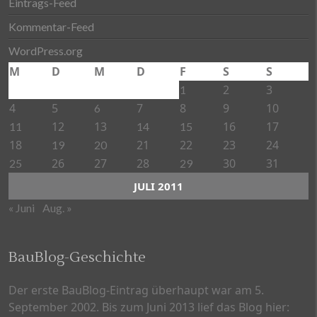
Eintrags-Feed
Kommentar-Feed
WordPress.org
M
D
M
D
F
S
S
2
3
1
4
5
7
8
9
10
6
12
13
16
17
11
14
15
18
21
22
23
24
19
20
26
27
28
30
31
25
29
JULI 2011
« Juni
Aug. »
BauBlog-Geschichte
Der erste BauBlog-Eintrag überhaupt war am 5.
September 2002. Bis zum Juni 2013 lief das Blog hier: