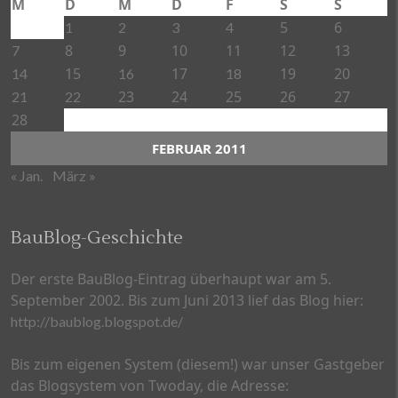
M
D
M
D
F
S
S
5
6
1
2
3
4
8
9
10
11
12
13
7
15
17
19
20
14
16
18
23
24
25
26
27
21
22
28
FEBRUAR 2011
« Jan.
März »
BauBlog-Geschichte
Der erste BauBlog-Eintrag überhaupt war am 5.
September 2002. Bis zum Juni 2013 lief das Blog hier:
http://baublog.blogspot.de/
Bis zum eigenen System (diesem!) war unser Gastgeber
das Blogsystem von Twoday, die Adresse: