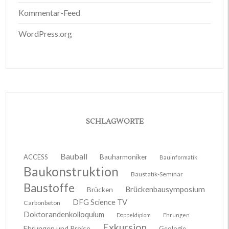
Kommentar-Feed
WordPress.org
SCHLAGWORTE
Bauball
ACCESS
Bauharmoniker
Bauinformatik
Baukonstruktion
Baustatik-Seminar
Baustoffe
Brückenbausymposium
Brücken
DFG Science TV
Carbonbeton
Doktorandenkolloquium
Doppeldiplom
Ehrungen
Exkursion
Ehrungen und Preise
Geologie