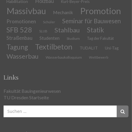
Holzbau
Habilitation
Kurt-Beyer-Preis
Massivbau
Promotion
Mechanik
Seminar für Bauwesen
Promotionen
Schüler
SFB 528
Stahlbau
Statik
SLUB
Straßenbau
Studenten
Tag der Fakultät
Studium
Textilbeton
Tagung
TUDALIT
Uni-Tag
Wasserbau
Wasserbaukolloquium
Wettbewerb
Links
Fakultät Bauingenieurwesen
TU Dresden Startseite
Suchen
nach: