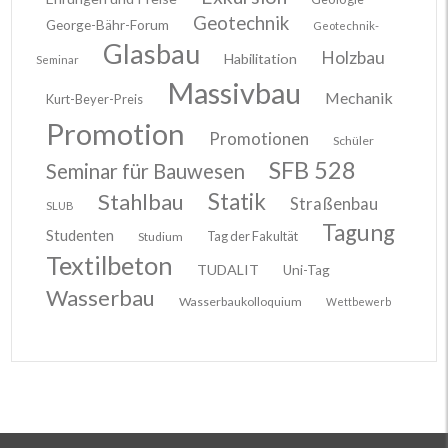
Geotechnik
George-Bähr-Forum
Geotechnik-
Glasbau
Holzbau
Habilitation
Seminar
Massivbau
Mechanik
Kurt-Beyer-Preis
Promotion
Promotionen
Schüler
SFB 528
Seminar für Bauwesen
Stahlbau
Statik
Straßenbau
SLUB
Tagung
Studenten
Tag der Fakultät
Studium
Textilbeton
TUDALIT
Uni-Tag
Wasserbau
Wasserbaukolloquium
Wettbewerb