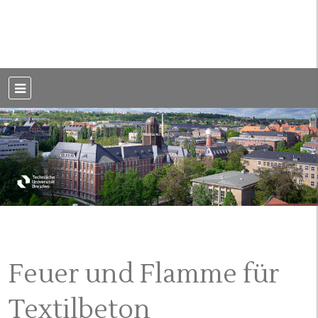
Weblog der Dresdner Bauingenieure · Seit 2002
BauBlog TU
Dresden
Feuer und Flamme für
Textilbeton