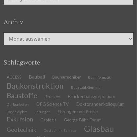
Archiv
Archiv
Schlagworte
Bauball
ACCESS
Bauharmoniker
Bauinformatik
Baukonstruktion
Baustatik-Seminar
Baustoffe
Brückenbausymposium
Brücken
DFG Science TV
Doktorandenkolloquium
Carbonbeton
Ehrungen und Preise
Doppeldiplom
Ehrungen
Exkursion
Geologie
George-Bähr-Forum
Glasbau
Geotechnik
Geotechnik-Seminar