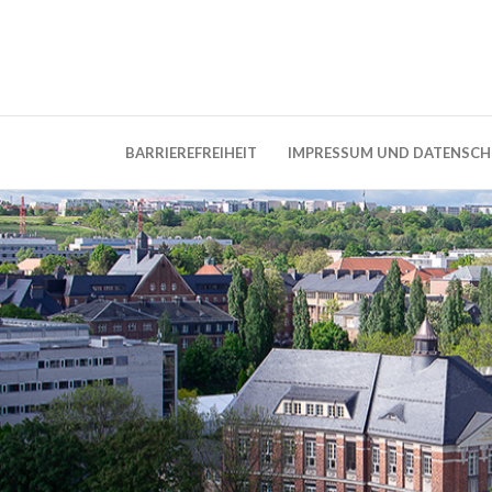
Weblog der Dresdner Bauingenieure · Seit
BauBlog TU 
BARRIEREFREIHEIT
IMPRESSUM UND DATENSC