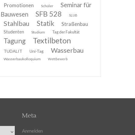
Seminar für
Promotionen
Schüler
SFB 528
Bauwesen
SLUB
Stahlbau
Statik
Straßenbau
Studenten
Tag der Fakultät
Studium
Textilbeton
Tagung
Wasserbau
TUDALIT
Uni-Tag
Wasserbaukolloquium
Wettbewerb
Meta
Anmelden