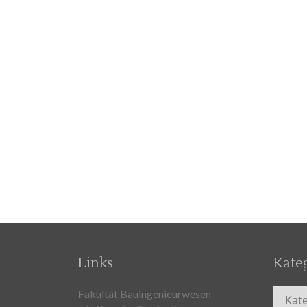
Links
Kate
Kateg
Fakultät Bauingenieurwesen