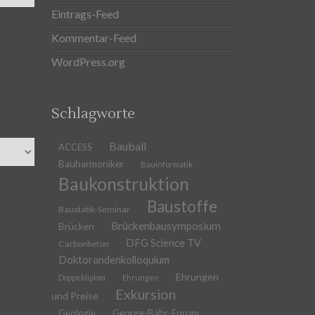
Eintrags-Feed
Kommentar-Feed
WordPress.org
Schlagworte
Bauball
ACCESS
Bauharmoniker
Bauinformatik
Baukonstruktion
Baustoffe
Baustatik-Seminar
Brückenbausymposium
Brücken
DFG Science TV
Carbonbeton
Doktorandenkolloquium
Ehrungen
Doppeldiplom
Ehrungen
Exkursion
und Preise
Geologie
George-Bähr-Forum