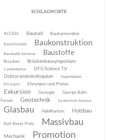
SCHLAGWORTE
Bauball
ACCESS
Bauharmoniker
Baukonstruktion
Bauinformatik
Baustoffe
Baustatik-Seminar
Brückenbausymposium
Brücken
DFG Science TV
Carbonbeton
Doktorandenkolloquium
Doppeldiplom
Ehrungen und Preise
Ehrungen
Exkursion
Geologie
George-Bähr-
Geotechnik
Forum
Geotechnik-Seminar
Glasbau
Holzbau
Habilitation
Massivbau
Kurt-Beyer-Preis
Promotion
Mechanik