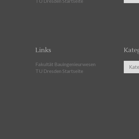
TU Dresden Startseite
Links
Kate
Kateg
Fakultät Bauingenieurwesen
TU Dresden Startseite