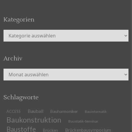
Kategorien
Kategorien
Archiv
Archiv
Schlagworte
Bauball
ACCESS
Bauharmoniker
Bauinformatik
Baukonstruktion
Baustatik-Seminar
Baustoffe
Brückenbausymposium
Brücken