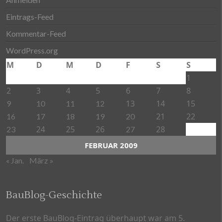
Eintrags-Feed
Kommentar-Feed
WordPress.org
M
D
M
D
F
S
S
1
2
3
4
5
6
7
8
13
14
15
9
10
11
12
21
22
16
17
18
19
20
24
25
26
28
23
27
FEBRUAR 2009
« Jan.
März »
BauBlog-Geschichte
Der erste BauBlog-Eintrag überhaupt war am 5.