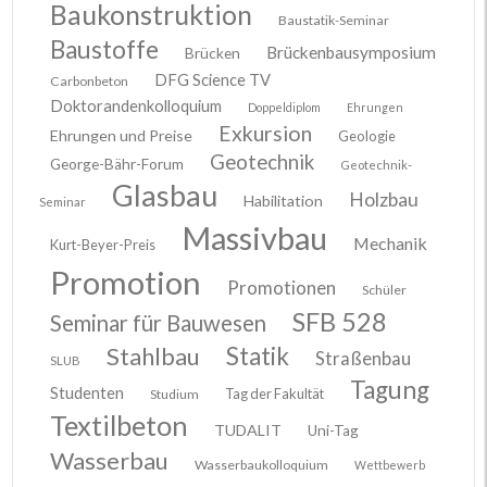
Baukonstruktion
Baustatik-Seminar
Baustoffe
Brückenbausymposium
Brücken
DFG Science TV
Carbonbeton
Doktorandenkolloquium
Doppeldiplom
Ehrungen
Exkursion
Ehrungen und Preise
Geologie
Geotechnik
George-Bähr-Forum
Geotechnik-
Glasbau
Holzbau
Habilitation
Seminar
Massivbau
Mechanik
Kurt-Beyer-Preis
Promotion
Promotionen
Schüler
SFB 528
Seminar für Bauwesen
Stahlbau
Statik
Straßenbau
SLUB
Tagung
Studenten
Tag der Fakultät
Studium
Textilbeton
TUDALIT
Uni-Tag
Wasserbau
Wasserbaukolloquium
Wettbewerb