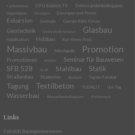
DFG Science TV
Doktorandenkolloquium
Carbonbeton
Ehrungen und Preise
Doppeldiplom
Ehrungen
Exkursion
Geologie
George-Bähr-Forum
Glasbau
Geotechnik
Geotechnik-Seminar
Holzbau
Habilitation
Kurt-Beyer-Preis
Massivbau
Promotion
Mechanik
Seminar für Bauwesen
Promotionen
Schüler
SFB 528
Stahlbau
Statik
SLUB
Straßenbau
Studenten
Tag der Fakultät
Studium
Textilbeton
Tagung
TUDALIT
Uni-Tag
Wasserbau
Wasserbaukolloquium
Wettbewerb
Links
Fakultät Bauingenieurwesen