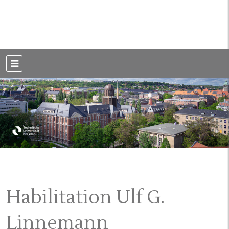
Weblog der Dresdner Bauingenieure · Seit 2002
BauBlog TU
Dresden
Habilitation Ulf G.
Linnemann