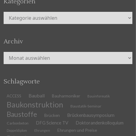
Kategorien
Kategorien
Archiv
Archiv
Schlagworte
Bauball
ACCESS
Bauharmoniker
Bauinformatik
Baukonstruktion
Baustatik-Seminar
Baustoffe
Brückenbausymposium
Brücken
DFG Science TV
Doktorandenkolloquium
Carbonbeton
Ehrungen und Preise
Doppeldiplom
Ehrungen