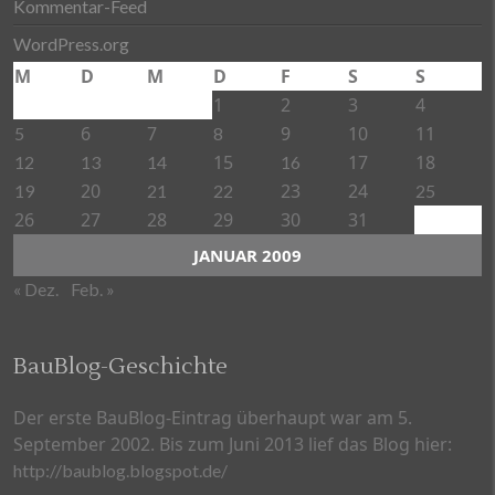
Kommentar-Feed
WordPress.org
M
D
M
D
F
S
S
1
2
3
4
6
7
9
10
11
5
8
15
17
18
12
13
14
16
20
23
24
19
21
22
25
26
27
28
29
30
31
JANUAR 2009
« Dez.
Feb. »
BauBlog-Geschichte
Der erste BauBlog-Eintrag überhaupt war am 5.
September 2002. Bis zum Juni 2013 lief das Blog hier:
http://baublog.blogspot.de/