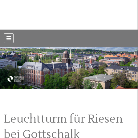
Weblog der Dresdner Bauingenieure · Seit 2002
BauBlog TU
Dresden
Leuchtturm für Riesen
bei Gottschalk