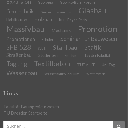
Exkursion
Geologie
George-Bähr-Forum
Glasbau
Geotechnik
Geotechnik-Seminar
Holzbau
Habilitation
Kurt-Beyer-Preis
Massivbau
Promotion
Mechanik
Seminar für Bauwesen
Promotionen
Schüler
SFB 528
Stahlbau
Statik
SLUB
Straßenbau
Studenten
Tag der Fakultät
Studium
Textilbeton
Tagung
TUDALIT
Uni-Tag
Wasserbau
Wasserbaukolloquium
Wettbewerb
Links
Fakultät Bauingenieurwesen
TU Dresden Startseite
Suchen