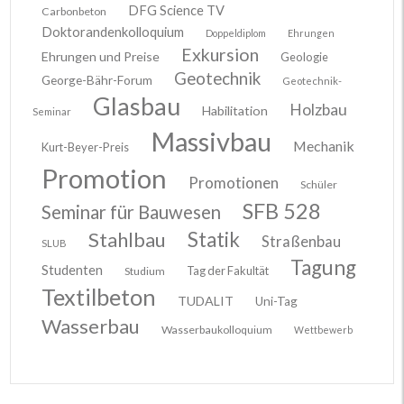
DFG Science TV
Carbonbeton
Doktorandenkolloquium
Doppeldiplom
Ehrungen
Exkursion
Ehrungen und Preise
Geologie
Geotechnik
George-Bähr-Forum
Geotechnik-
Glasbau
Holzbau
Habilitation
Seminar
Massivbau
Mechanik
Kurt-Beyer-Preis
Promotion
Promotionen
Schüler
SFB 528
Seminar für Bauwesen
Stahlbau
Statik
Straßenbau
SLUB
Tagung
Studenten
Tag der Fakultät
Studium
Textilbeton
TUDALIT
Uni-Tag
Wasserbau
Wasserbaukolloquium
Wettbewerb