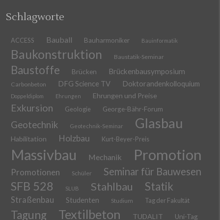
Schlagworte
Bauball
ACCESS
Bauharmoniker
Bauinformatik
Baukonstruktion
Baustatik-Seminar
Baustoffe
Brückenbausymposium
Brücken
DFG Science TV
Doktorandenkolloquium
Carbonbeton
Ehrungen und Preise
Doppeldiplom
Ehrungen
Exkursion
Geologie
George-Bähr-Forum
Glasbau
Geotechnik
Geotechnik-Seminar
Holzbau
Habilitation
Kurt-Beyer-Preis
Massivbau
Promotion
Mechanik
Seminar für Bauwesen
Promotionen
Schüler
SFB 528
Stahlbau
Statik
SLUB
Straßenbau
Studenten
Tag der Fakultät
Studium
Textilbeton
Tagung
TUDALIT
Uni-Tag