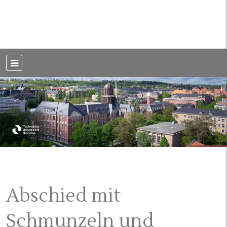
Weblog der Dresdner Bauingenieure · Seit 2002
BauBlog TU
Dresden
Abschied mit
Schmunzeln und