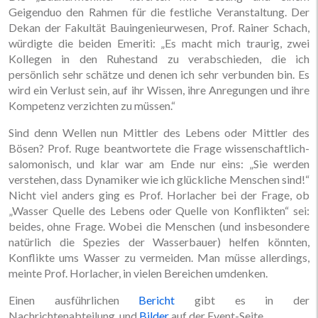
Geigenduo den Rahmen für die festliche Veranstaltung. Der
Dekan der Fakultät Bauingenieurwesen, Prof. Rainer Schach,
würdigte die beiden Emeriti: „Es macht mich traurig, zwei
Kollegen in den Ruhestand zu verabschieden, die ich
persönlich sehr schätze und denen ich sehr verbunden bin. Es
wird ein Verlust sein, auf ihr Wissen, ihre Anregungen und ihre
Kompetenz verzichten zu müssen.“
Sind denn Wellen nun Mittler des Lebens oder Mittler des
Bösen? Prof. Ruge beantwortete die Frage wissenschaftlich-
salomonisch, und klar war am Ende nur eins: „Sie werden
verstehen, dass Dynamiker wie ich glückliche Menschen sind!“
Nicht viel anders ging es Prof. Horlacher bei der Frage, ob
„Wasser Quelle des Lebens oder Quelle von Konflikten“ sei:
beides, ohne Frage. Wobei die Menschen (und insbesondere
natürlich die Spezies der Wasserbauer) helfen könnten,
Konflikte ums Wasser zu vermeiden. Man müsse allerdings,
meinte Prof. Horlacher, in vielen Bereichen umdenken.
Einen ausführlichen
Bericht
gibt es in der
Nachrichtenabteilung, und
Bilder
auf der Event-Seite.