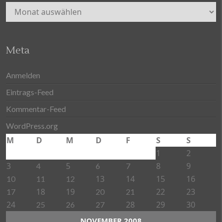
Archiv
Meta
Anmelden
Eintrags-Feed
Kommentar-Feed
WordPress.org
M
D
M
D
F
S
S
1
2
3
5
8
9
4
6
7
13
14
15
16
10
11
12
18
19
22
23
17
20
21
24
28
29
30
25
26
27
NOVEMBER 2008