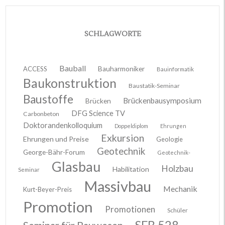
SCHLAGWORTE
Bauball
ACCESS
Bauharmoniker
Bauinformatik
Baukonstruktion
Baustatik-Seminar
Baustoffe
Brückenbausymposium
Brücken
DFG Science TV
Carbonbeton
Doktorandenkolloquium
Doppeldiplom
Ehrungen
Exkursion
Ehrungen und Preise
Geologie
Geotechnik
George-Bähr-Forum
Geotechnik-
Glasbau
Holzbau
Habilitation
Seminar
Massivbau
Mechanik
Kurt-Beyer-Preis
Promotion
Promotionen
Schüler
SFB 528