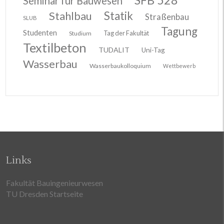
Seminar für Bauwesen
Stahlbau
Statik
Straßenbau
SLUB
Tagung
Studenten
Tag der Fakultät
Studium
Textilbeton
TUDALIT
Uni-Tag
Wasserbau
Wasserbaukolloquium
Wettbewerb
Links
Fakultät Bauingenieurwesen
TU Dresden Startseite