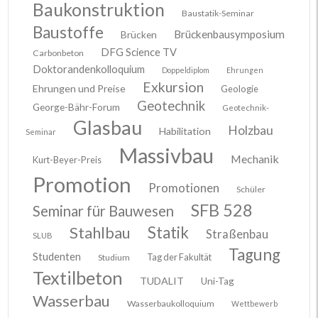
Baukonstruktion
Baustatik-Seminar
Baustoffe
Brückenbausymposium
Brücken
DFG Science TV
Carbonbeton
Doktorandenkolloquium
Doppeldiplom
Ehrungen
Exkursion
Ehrungen und Preise
Geologie
Geotechnik
George-Bähr-Forum
Geotechnik-
Glasbau
Holzbau
Habilitation
Seminar
Massivbau
Mechanik
Kurt-Beyer-Preis
Promotion
Promotionen
Schüler
SFB 528
Seminar für Bauwesen
Stahlbau
Statik
Straßenbau
SLUB
Tagung
Studenten
Tag der Fakultät
Studium
Textilbeton
TUDALIT
Uni-Tag
Wasserbau
Wasserbaukolloquium
Wettbewerb