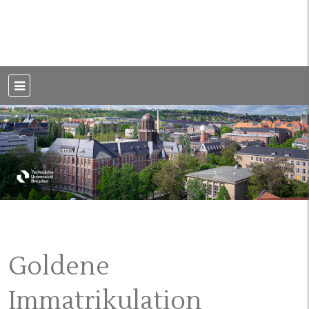
Weblog der Dresdner Bauingenieure · Seit 2002
BauBlog TU
Dresden
Goldene
Immatrikulation