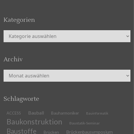
Kategorien
Kategorien
Archiv
Archiv
Schlagworte
Bauball
ACCESS
Bauharmoniker
Bauinformatik
Baukonstruktion
Baustatik-Seminar
Baustoffe
Brückenbausymposium
Brücken