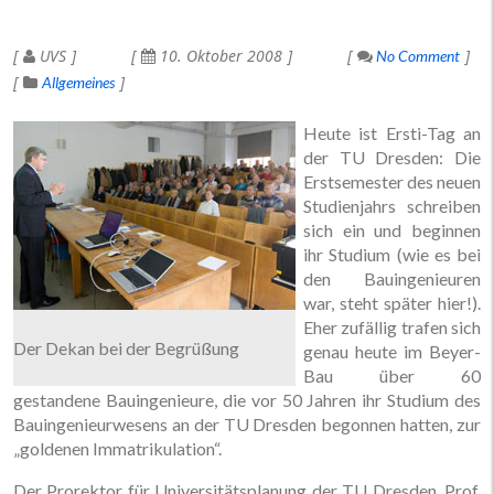
UVS
10. Oktober 2008
No Comment
Allgemeines
Heute ist Ersti-Tag an
der TU Dresden: Die
Erstsemester des neuen
Studienjahrs schreiben
sich ein und beginnen
ihr Studium (wie es bei
den Bauingenieuren
war, steht später hier!).
Eher zufällig trafen sich
Der Dekan bei der Begrüßung
genau heute im Beyer-
Bau über 60
gestandene Bauingenieure, die vor 50 Jahren ihr Studium des
Bauingenieurwesens an der TU Dresden begonnen hatten, zur
„goldenen Immatrikulation“.
Der Prorektor für Universitätsplanung der TU Dresden, Prof.