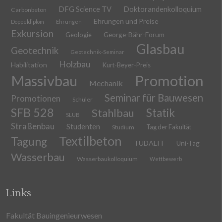
DFG Science TV
Doktorandenkolloquium
Carbonbeton
Ehrungen und Preise
Doppeldiplom
Ehrungen
Exkursion
Geologie
George-Bähr-Forum
Glasbau
Geotechnik
Geotechnik-Seminar
Holzbau
Habilitation
Kurt-Beyer-Preis
Massivbau
Promotion
Mechanik
Seminar für Bauwesen
Promotionen
Schüler
SFB 528
Stahlbau
Statik
SLUB
Straßenbau
Studenten
Tag der Fakultät
Studium
Textilbeton
Tagung
TUDALIT
Uni-Tag
Wasserbau
Wasserbaukolloquium
Wettbewerb
Links
Fakultät Bauingenieurwesen