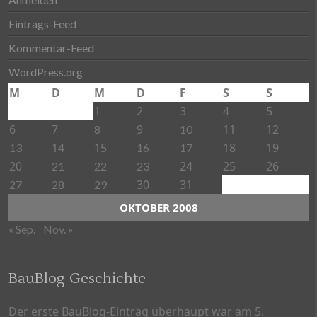
Eintrags-Feed
Kommentar-Feed
WordPress.org
M
D
M
D
F
S
S
1
2
3
4
5
6
7
9
11
12
8
10
14
15
18
19
13
16
17
20
24
25
26
21
22
23
30
31
27
28
29
OKTOBER 2008
« Sep.
Nov. »
BauBlog-Geschichte
Der erste BauBlog-Eintrag überhaupt war am 5.