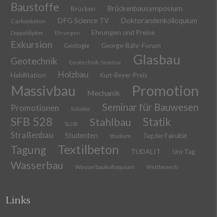
Baustoffe
Brückenbausymposium
Brücken
DFG Science TV
Doktorandenkolloquium
Carbonbeton
Ehrungen und Preise
Doppeldiplom
Ehrungen
Exkursion
Geologie
George-Bähr-Forum
Glasbau
Geotechnik
Geotechnik-Seminar
Holzbau
Habilitation
Kurt-Beyer-Preis
Massivbau
Promotion
Mechanik
Seminar für Bauwesen
Promotionen
Schüler
SFB 528
Stahlbau
Statik
SLUB
Straßenbau
Studenten
Tag der Fakultät
Studium
Textilbeton
Tagung
TUDALIT
Uni-Tag
Wasserbau
Wasserbaukolloquium
Wettbewerb
Links