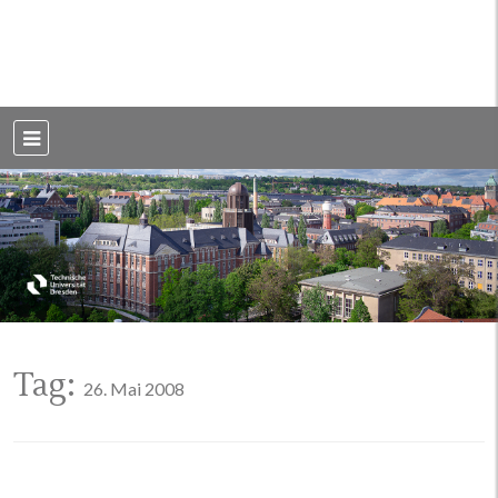
Weblog der Dresdner Bauingenieure · Seit 2002
BauBlog TU
Dresden
Tag:
26. Mai 2008