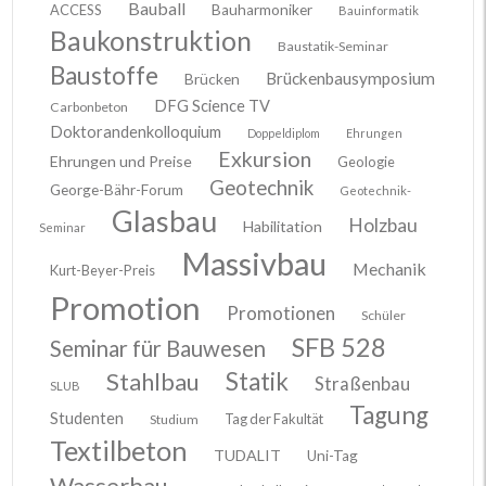
Bauball
ACCESS
Bauharmoniker
Bauinformatik
Baukonstruktion
Baustatik-Seminar
Baustoffe
Brückenbausymposium
Brücken
DFG Science TV
Carbonbeton
Doktorandenkolloquium
Doppeldiplom
Ehrungen
Exkursion
Ehrungen und Preise
Geologie
Geotechnik
George-Bähr-Forum
Geotechnik-
Glasbau
Holzbau
Habilitation
Seminar
Massivbau
Mechanik
Kurt-Beyer-Preis
Promotion
Promotionen
Schüler
SFB 528
Seminar für Bauwesen
Stahlbau
Statik
Straßenbau
SLUB
Tagung
Studenten
Tag der Fakultät
Studium
Textilbeton
TUDALIT
Uni-Tag
Wasserbau