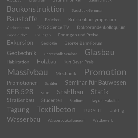
Bauinformatik
Baukonstruktion
Baustatik-Seminar
Baustoffe
Brückenbausymposium
Brücken
DFG Science TV
Doktorandenkolloquium
Carbonbeton
Ehrungen und Preise
Doppeldiplom
Ehrungen
Exkursion
Geologie
George-Bähr-Forum
Glasbau
Geotechnik
Geotechnik-Seminar
Holzbau
Habilitation
Kurt-Beyer-Preis
Massivbau
Promotion
Mechanik
Seminar für Bauwesen
Promotionen
Schüler
SFB 528
Stahlbau
Statik
SLUB
Straßenbau
Studenten
Tag der Fakultät
Studium
Textilbeton
Tagung
TUDALIT
Uni-Tag
Wasserbau
Wasserbaukolloquium
Wettbewerb