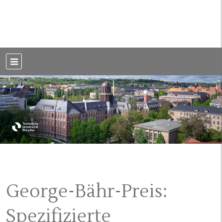
Weblog der Dresdner Bauingenieure · Seit 2002
BauBlog TU
Dresden
George-Bähr-Preis:
Spezifizierte