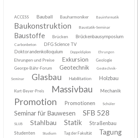
Bauball
ACCESS
Bauharmoniker
Bauinformatik
Baukonstruktion
Baustatik-Seminar
Baustoffe
Brückenbausymposium
Brücken
DFG Science TV
Carbonbeton
Doktorandenkolloquium
Doppeldiplom
Ehrungen
Exkursion
Ehrungen und Preise
Geologie
Geotechnik
George-Bähr-Forum
Geotechnik-
Glasbau
Holzbau
Habilitation
Seminar
Massivbau
Mechanik
Kurt-Beyer-Preis
Promotion
Promotionen
Schüler
SFB 528
Seminar für Bauwesen
Stahlbau
Statik
Straßenbau
SLUB
Tagung
Studenten
Tag der Fakultät
Studium