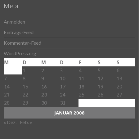
Meta
Anmelden
Eintrags-Feed
Kommentar-Feed
WordPress.org
M
D
M
D
F
S
S
1
3
4
5
6
2
7
8
9
10
11
12
13
15
19
20
14
16
17
18
21
22
25
26
27
23
24
29
28
30
31
JANUAR 2008
« Dez.
Feb. »