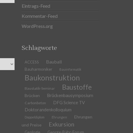
Eintrags-Feed
Kommentar-Feed
WordPress.org
Schlagworte
Bauball
ACCESS
Bauharmoniker
Bauinformatik
Baukonstruktion
Baustoffe
Baustatik-Seminar
Brückenbausymposium
Brücken
DFG Science TV
Carbonbeton
Doktorandenkolloquium
Ehrungen
Doppeldiplom
Ehrungen
Exkursion
und Preise
Geologie
George-Bähr-Forum