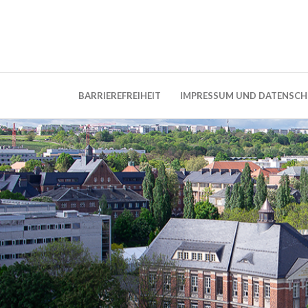
Weblog der Dresdner Bauingenieure · Seit
BauBlog TU 
BARRIEREFREIHEIT
IMPRESSUM UND DATENSC