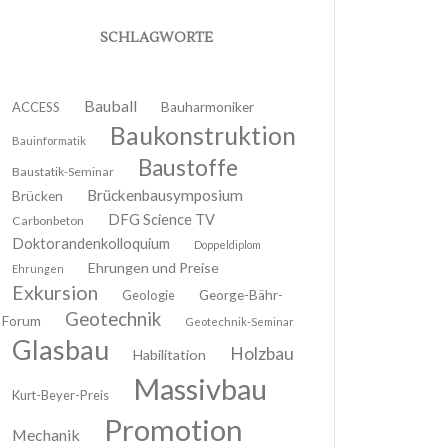
SCHLAGWORTE
Bauball
ACCESS
Bauharmoniker
Baukonstruktion
Bauinformatik
Baustoffe
Baustatik-Seminar
Brückenbausymposium
Brücken
DFG Science TV
Carbonbeton
Doktorandenkolloquium
Doppeldiplom
Ehrungen und Preise
Ehrungen
Exkursion
Geologie
George-Bähr-
Geotechnik
Forum
Geotechnik-Seminar
Glasbau
Holzbau
Habilitation
Massivbau
Kurt-Beyer-Preis
Promotion
Mechanik