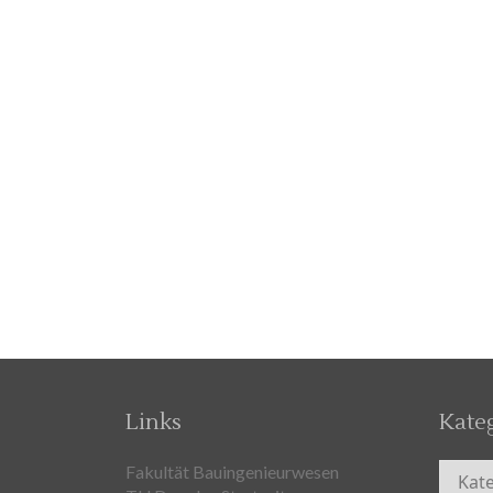
Links
Kate
Kateg
Fakultät Bauingenieurwesen