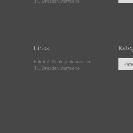
TU Dresden Startseite
Links
Kate
Kateg
Fakultät Bauingenieurwesen
TU Dresden Startseite