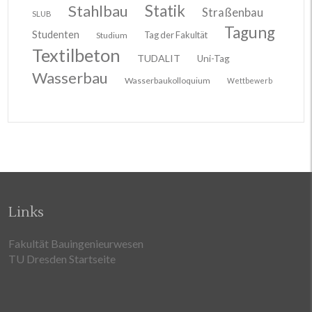
Stahlbau
Statik
Straßenbau
SLUB
Tagung
Studenten
Tag der Fakultät
Studium
Textilbeton
TUDALIT
Uni-Tag
Wasserbau
Wasserbaukolloquium
Wettbewerb
Links
Fakultät Bauingenieurwesen
TU Dresden Startseite