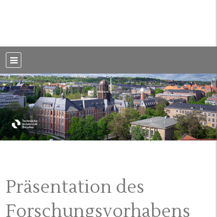
Weblog der Dresdner Bauingenieure · Seit 2002
BauBlog TU
Dresden
Präsentation des
Forschungsvorhabens