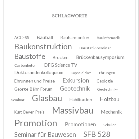
SCHLAGWORTE
Bauball
ACCESS
Bauharmoniker
Bauinformatik
Baukonstruktion
Baustatik-Seminar
Baustoffe
Brückenbausymposium
Brücken
DFG Science TV
Carbonbeton
Doktorandenkolloquium
Doppeldiplom
Ehrungen
Exkursion
Ehrungen und Preise
Geologie
Geotechnik
George-Bähr-Forum
Geotechnik-
Glasbau
Holzbau
Habilitation
Seminar
Massivbau
Mechanik
Kurt-Beyer-Preis
Promotion
Promotionen
Schüler
SFB 528
Seminar für Bauwesen