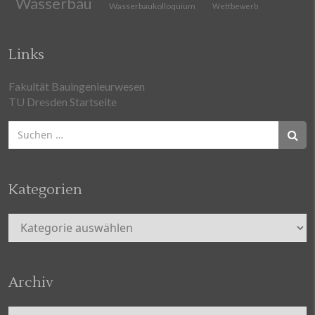
Wasserbau
Wasserbaukolloquium
Wettbewerb
Links
Fakultät Bauingenieurwesen
TU Dresden Startseite
Suchen
nach:
Kategorien
Kategorien
Archiv
Archiv