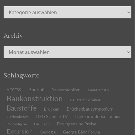
Kategorien
Archiv
Archiv
Schlagworte
Bauball
ACCESS
Bauharmoniker
Bauinformatik
Baukonstruktion
Baustatik-Seminar
Baustoffe
Brückenbausymposium
Brücken
DFG Science TV
Doktorandenkolloquium
Carbonbeton
Ehrungen und Preise
Doppeldiplom
Ehrungen
Exkursion
Geologie
George-Bähr-Forum