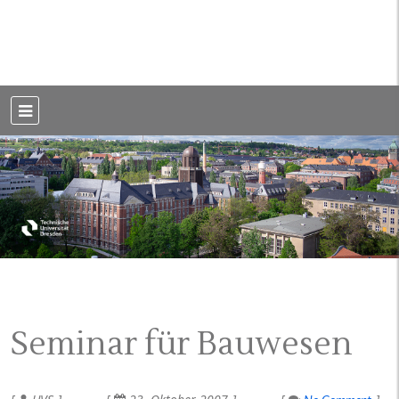
Weblog der Dresdner Bauingenieure · Seit 2002
BauBlog TU
Dresden
Seminar für Bauwesen