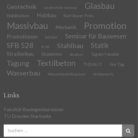
Glasbau
Geotechnik
Geotechnik-Seminar
Holzbau
Habilitation
Kurt-Beyer-Preis
Massivbau
Promotion
Mechanik
Seminar für Bauwesen
Promotionen
Schüler
SFB 528
Stahlbau
Statik
SLUB
Straßenbau
Studenten
Tag der Fakultät
Studium
Textilbeton
Tagung
TUDALIT
Uni-Tag
Wasserbau
Wasserbaukolloquium
Wettbewerb
Links
Fakultät Bauingenieurwesen
TU Dresden Startseite
Suchen
nach: