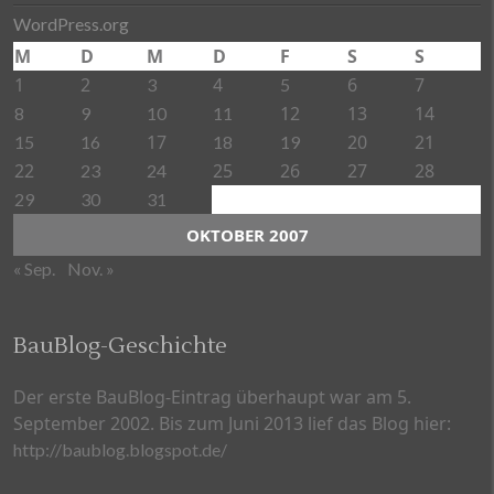
WordPress.org
M
D
M
D
F
S
S
1
2
4
6
7
3
5
12
13
14
8
9
10
11
17
20
21
15
16
18
19
22
25
26
27
28
23
24
29
30
31
OKTOBER 2007
« Sep.
Nov. »
BauBlog-Geschichte
Der erste BauBlog-Eintrag überhaupt war am 5.
September 2002. Bis zum Juni 2013 lief das Blog hier:
http://baublog.blogspot.de/