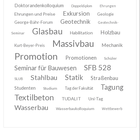
Doktorandenkolloquium
Doppeldiplom
Ehrungen
Exkursion
Ehrungen und Preise
Geologie
Geotechnik
George-Bähr-Forum
Geotechnik-
Glasbau
Holzbau
Habilitation
Seminar
Massivbau
Mechanik
Kurt-Beyer-Preis
Promotion
Promotionen
Schüler
SFB 528
Seminar für Bauwesen
Stahlbau
Statik
Straßenbau
SLUB
Tagung
Studenten
Tag der Fakultät
Studium
Textilbeton
TUDALIT
Uni-Tag
Wasserbau
Wasserbaukolloquium
Wettbewerb