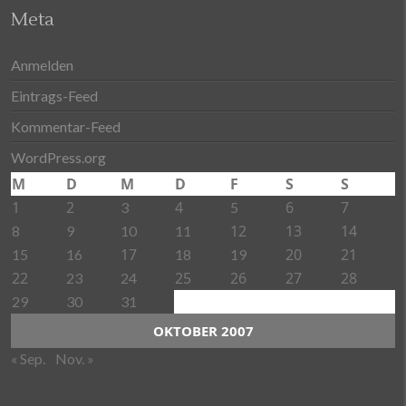
Meta
Anmelden
Eintrags-Feed
Kommentar-Feed
WordPress.org
M
D
M
D
F
S
S
1
2
4
6
7
3
5
12
13
14
8
9
10
11
17
20
21
15
16
18
19
22
25
26
27
28
23
24
29
30
31
OKTOBER 2007
« Sep.
Nov. »