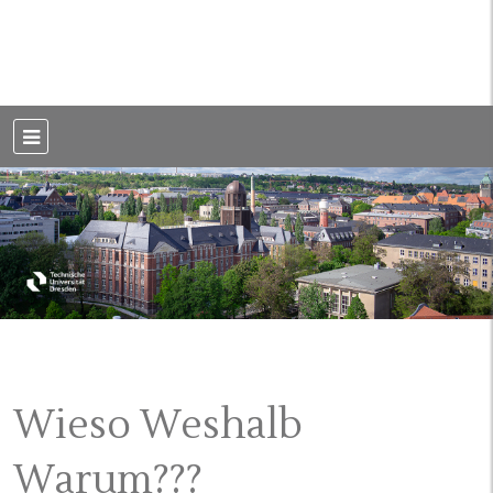
Weblog der Dresdner Bauingenieure · Seit 2002
BauBlog TU
Dresden
Wieso Weshalb
Warum???