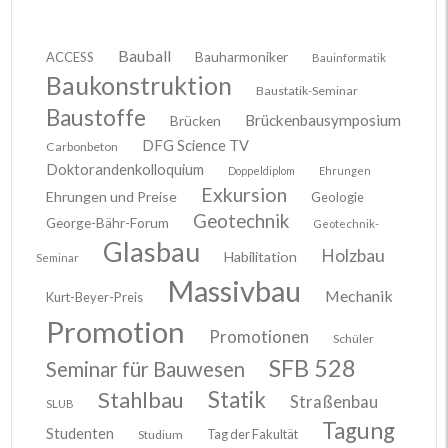
Bauball
ACCESS
Bauharmoniker
Bauinformatik
Baukonstruktion
Baustatik-Seminar
Baustoffe
Brückenbausymposium
Brücken
DFG Science TV
Carbonbeton
Doktorandenkolloquium
Doppeldiplom
Ehrungen
Exkursion
Ehrungen und Preise
Geologie
Geotechnik
George-Bähr-Forum
Geotechnik-
Glasbau
Holzbau
Habilitation
Seminar
Massivbau
Mechanik
Kurt-Beyer-Preis
Promotion
Promotionen
Schüler
SFB 528
Seminar für Bauwesen
Stahlbau
Statik
Straßenbau
SLUB
Tagung
Studenten
Tag der Fakultät
Studium