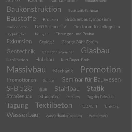
Bauball
ACCESS
Bauharmoniker
Bauinformatik
Baukonstruktion
Baustatik-Seminar
Baustoffe
Brückenbausymposium
Brücken
DFG Science TV
Doktorandenkolloquium
Carbonbeton
Ehrungen und Preise
Doppeldiplom
Ehrungen
Exkursion
Geologie
George-Bähr-Forum
Glasbau
Geotechnik
Geotechnik-Seminar
Holzbau
Habilitation
Kurt-Beyer-Preis
Massivbau
Promotion
Mechanik
Seminar für Bauwesen
Promotionen
Schüler
SFB 528
Stahlbau
Statik
SLUB
Straßenbau
Studenten
Tag der Fakultät
Studium
Textilbeton
Tagung
TUDALIT
Uni-Tag
Wasserbau
Wasserbaukolloquium
Wettbewerb