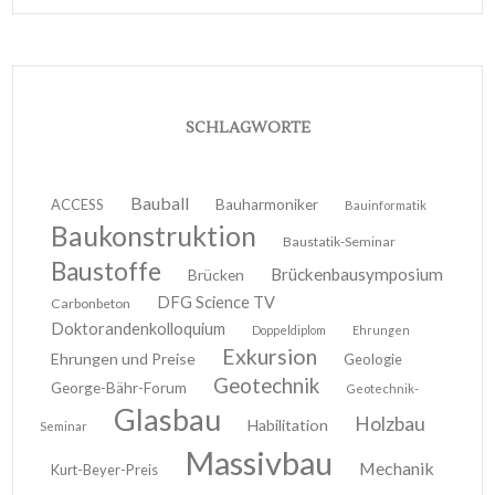
SCHLAGWORTE
Bauball
ACCESS
Bauharmoniker
Bauinformatik
Baukonstruktion
Baustatik-Seminar
Baustoffe
Brückenbausymposium
Brücken
DFG Science TV
Carbonbeton
Doktorandenkolloquium
Doppeldiplom
Ehrungen
Exkursion
Ehrungen und Preise
Geologie
Geotechnik
George-Bähr-Forum
Geotechnik-
Glasbau
Holzbau
Habilitation
Seminar
Massivbau
Mechanik
Kurt-Beyer-Preis