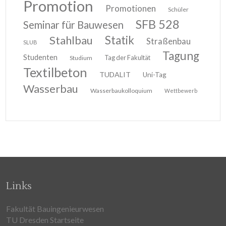
Promotion
Promotionen
Schüler
SFB 528
Seminar für Bauwesen
Stahlbau
Statik
Straßenbau
SLUB
Tagung
Studenten
Tag der Fakultät
Studium
Textilbeton
TUDALIT
Uni-Tag
Wasserbau
Wasserbaukolloquium
Wettbewerb
Links
Fakultät Bauingenieurwesen
TU Dresden Startseite