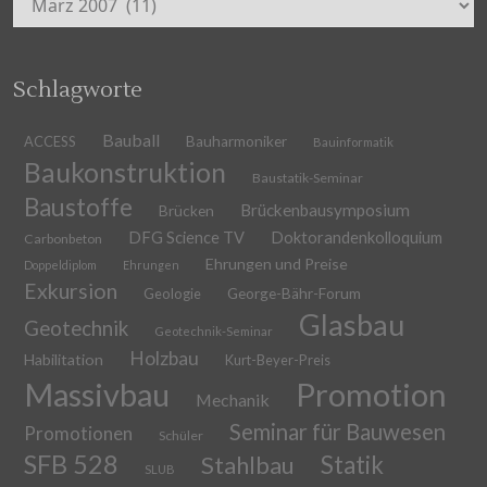
Schlagworte
Bauball
ACCESS
Bauharmoniker
Bauinformatik
Baukonstruktion
Baustatik-Seminar
Baustoffe
Brückenbausymposium
Brücken
DFG Science TV
Doktorandenkolloquium
Carbonbeton
Ehrungen und Preise
Doppeldiplom
Ehrungen
Exkursion
Geologie
George-Bähr-Forum
Glasbau
Geotechnik
Geotechnik-Seminar
Holzbau
Habilitation
Kurt-Beyer-Preis
Massivbau
Promotion
Mechanik
Seminar für Bauwesen
Promotionen
Schüler
SFB 528
Stahlbau
Statik
SLUB