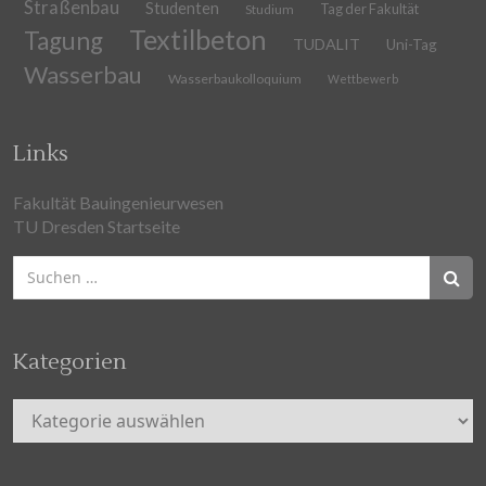
Straßenbau
Studenten
Tag der Fakultät
Studium
Textilbeton
Tagung
TUDALIT
Uni-Tag
Wasserbau
Wasserbaukolloquium
Wettbewerb
Links
Fakultät Bauingenieurwesen
TU Dresden Startseite
Suchen
nach:
Kategorien
Kategorien