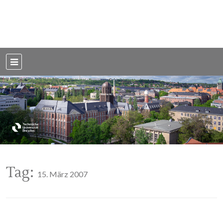
Weblog der Dresdner Bauingenieure · Seit 2002
BauBlog TU
Dresden
Tag:
15. März 2007