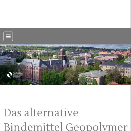
Weblog der Dresdner Bauingenieure · Seit 2002
BauBlog TU
Dresden
Das alternative
Bindemittel Geopolymer