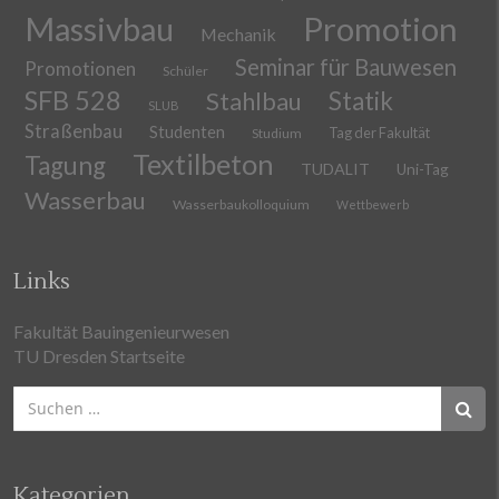
Massivbau
Promotion
Mechanik
Seminar für Bauwesen
Promotionen
Schüler
SFB 528
Stahlbau
Statik
SLUB
Straßenbau
Studenten
Tag der Fakultät
Studium
Textilbeton
Tagung
TUDALIT
Uni-Tag
Wasserbau
Wasserbaukolloquium
Wettbewerb
Links
Fakultät Bauingenieurwesen
TU Dresden Startseite
Suchen
nach:
Kategorien