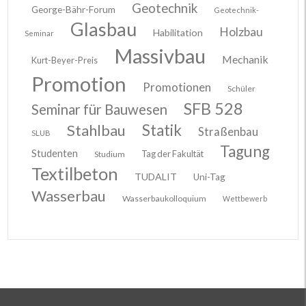
Geotechnik
George-Bähr-Forum
Geotechnik-
Glasbau
Holzbau
Habilitation
Seminar
Massivbau
Mechanik
Kurt-Beyer-Preis
Promotion
Promotionen
Schüler
SFB 528
Seminar für Bauwesen
Stahlbau
Statik
Straßenbau
SLUB
Tagung
Studenten
Tag der Fakultät
Studium
Textilbeton
TUDALIT
Uni-Tag
Wasserbau
Wasserbaukolloquium
Wettbewerb