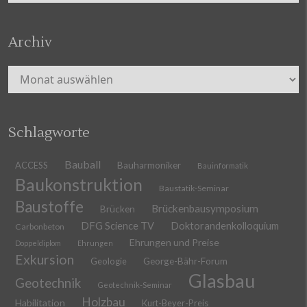
Archiv
Archiv
Schlagworte
Bauball
ACCESS
Bauharmoniker
Bauinformatik
Baukonstruktion
Baustatik-Seminar
Baustoffe
Brückenbausymposium
Brücken
DFG Science TV
Doktorandenkolloquium
Carbonbeton
Ehrungen und Preise
Doppeldiplom
Ehrungen
Exkursion
Geologie
George-Bähr-Forum
Glasbau
Geotechnik
Geotechnik-Seminar
Holzbau
Habilitation
Kurt-Beyer-Preis