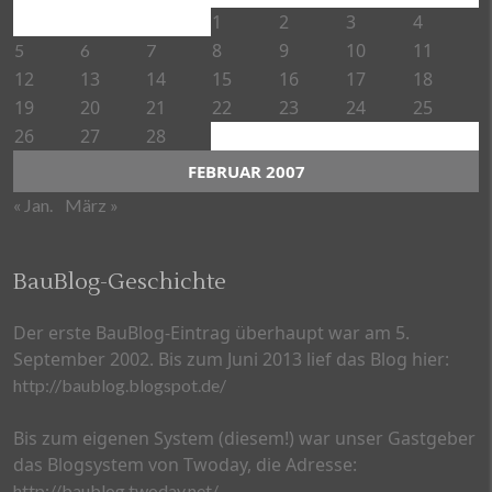
1
2
3
4
8
9
10
11
5
6
7
12
13
14
15
16
17
18
19
20
21
22
23
24
25
26
27
28
FEBRUAR 2007
« Jan.
März »
BauBlog-Geschichte
Der erste BauBlog-Eintrag überhaupt war am 5.
September 2002. Bis zum Juni 2013 lief das Blog hier:
http://baublog.blogspot.de/
Bis zum eigenen System (diesem!) war unser Gastgeber
das Blogsystem von Twoday, die Adresse:
http://baublog.twoday.net/