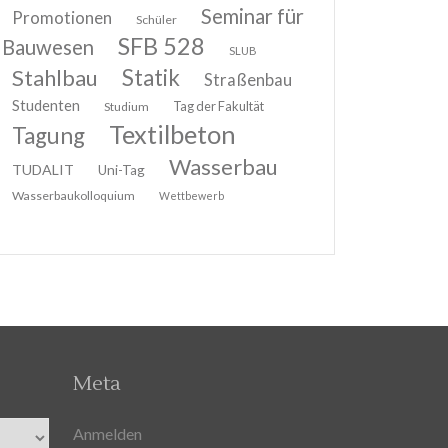
Seminar für
Promotionen
Schüler
SFB 528
Bauwesen
SLUB
Stahlbau
Statik
Straßenbau
Studenten
Tag der Fakultät
Studium
Textilbeton
Tagung
Wasserbau
TUDALIT
Uni-Tag
Wasserbaukolloquium
Wettbewerb
Meta
Anmelden