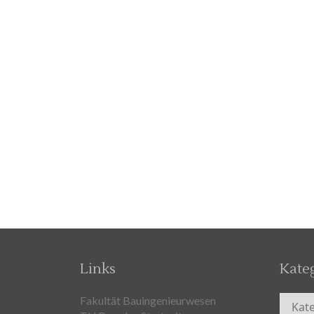
Links
Kate
Kateg
Fakultät Bauingenieurwesen