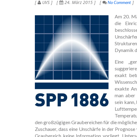
UVS
24. März 2015
No Comment
Am 20. Mä
die Einr
beschlo
Unschärf
Strukturen
Dynamik d
Eine „ge
suggerier
exakt bet
Wissensch
exakte An
man aber 
sein kann,
Lufttempe
Temperatur
den großzügigen Graubereichen für die möglich
Zuschauer, dass eine Unschärfe in der Prognose 
Graubereich keine Information vorliegt. Unters