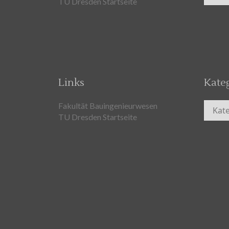
TU Dresden Startseite
Links
Kate
Kateg
Fakultät Bauingenieurwesen
TU Dresden Startseite