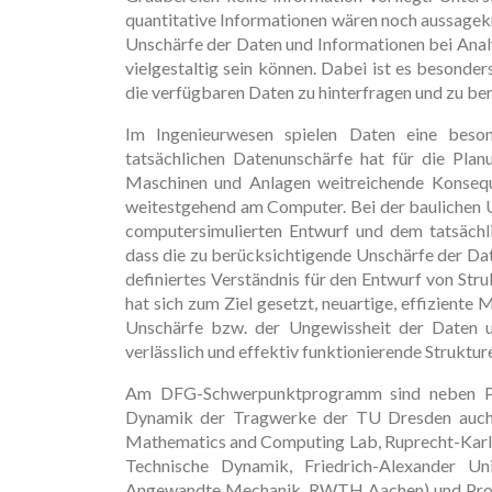
quantitative Informationen wären noch aussagekr
Unschärfe der Daten und Informationen bei Anal
vielgestaltig sein können. Dabei ist es besonder
die verfügbaren Daten zu hinterfragen und zu be
Im Ingenieurwesen spielen Daten eine beson
tatsächlichen Datenunschärfe hat für die Plan
Maschinen und Anlagen weitreichende Konseque
weitestgehend am Computer. Bei der baulichen 
computersimulierten Entwurf und dem tatsäch
dass die zu berücksichtigende Unschärfe der Dat
definiertes Verständnis für den Entwurf von S
hat sich zum Ziel gesetzt, neuartige, effizient
Unschärfe bzw. der Ungewissheit der Daten u
verlässlich und effektiv funktionierende Struktu
Am DFG-Schwerpunktprogramm sind neben Prof
Dynamik der Tragwerke der TU Dresden auch P
Mathematics and Computing Lab, Ruprecht-Karls-
Technische Dynamik, Friedrich-Alexander Univ
Angewandte Mechanik, RWTH Aachen) und Prof.