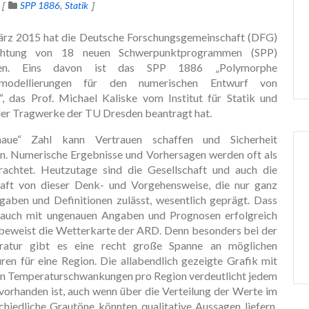
SPP 1886
Statik
rz 2015 hat die Deutsche Forschungsgemeinschaft (DFG)
ichtung von 18 neuen Schwerpunktprogrammen (SPP)
ssen. Eins davon ist das SPP 1886 „Polymorphe
emodellierungen für den numerischen Entwurf von
“, das Prof. Michael Kaliske vom Institut für Statik und
er Tragwerke der TU Dresden beantragt hat.
naue“ Zahl kann Vertrauen schaffen und Sicherheit
en. Numerische Ergebnisse und Vorhersagen werden oft als
rachtet. Heutzutage sind die Gesellschaft und auch die
aft von dieser Denk- und Vorgehensweise, die nur ganz
gaben und Definitionen zulässt, wesentlich geprägt. Dass
auch mit ungenauen Angaben und Prognosen erfolgreich
 beweist die Wetterkarte der ARD. Denn besonders bei der
ratur gibt es eine recht große Spanne an möglichen
en für eine Region. Die allabendlich gezeigte Grafik mit
en Temperaturschwankungen pro Region verdeutlicht jedem
vorhanden ist, auch wenn über die Verteilung der Werte im
chiedliche Grautöne könnten qualitative Aussagen liefern,