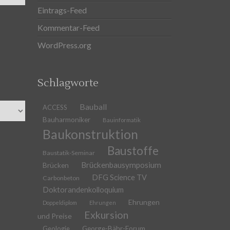
Eintrags-Feed
Kommentar-Feed
WordPress.org
Schlagworte
Bauball
ACCESS
Bauharmoniker
Bauinformatik
Baukonstruktion
Baustoffe
Baustatik-Seminar
Brückenbausymposium
Brücken
DFG Science TV
Carbonbeton
Doktorandenkolloquium
Ehrungen
Doppeldiplom
Ehrungen
Exkursion
und Preise
Geologie
George-Bähr-Forum