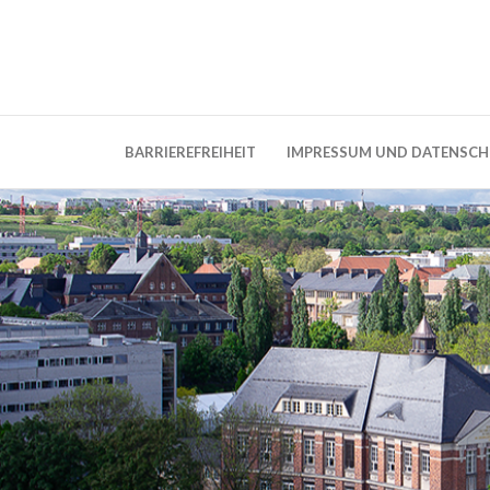
Weblog der Dresdner Bauingenieure · Seit
BauBlog TU 
BARRIEREFREIHEIT
IMPRESSUM UND DATENSC