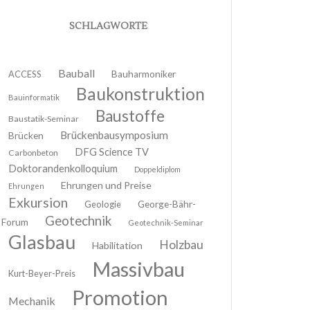
SCHLAGWORTE
Bauball
ACCESS
Bauharmoniker
Baukonstruktion
Bauinformatik
Baustoffe
Baustatik-Seminar
Brückenbausymposium
Brücken
DFG Science TV
Carbonbeton
Doktorandenkolloquium
Doppeldiplom
Ehrungen und Preise
Ehrungen
Exkursion
Geologie
George-Bähr-
Geotechnik
Forum
Geotechnik-Seminar
Glasbau
Holzbau
Habilitation
Massivbau
Kurt-Beyer-Preis
Promotion
Mechanik