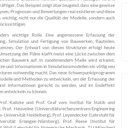
äftiger. Das Beispiel zeigt überzeugend, dass eine gewisse
ysen, Prognosen und Bewertungen real existieren und diese
s wichtig, nicht nur die Qualität der Modelle, sondern auch
rücksichtigen.
ders wichtige Rolle. Eine angemessene Erfassung der
ung, Simulation und Fertigung von Bauwerken, Bauteilen,
nzen. Der Entwurf von diesen Strukturen erfolgt heute
Umsetzung der Pläne klafft meist eine Lücke zwischen dem
lichen Bauwerk auf. In zunehmendem Maße wird erkannt,
en und Informationen in Simulationsmodellen ein völlig neu
trukturen notwendig macht. Das neue Schwerpunktprogramm
e Modelle und Methoden zu entwickeln, um der Erfassung der
nd Informationen gerecht zu werden, und im Endeffekt
ren entwickeln zu können.
. Kaliske und Prof. Graf vom Institut für Statik und
rof. Heuveline (Universitätsrechenzentrum/Engineering
Universität Heidelberg), Prof. Leyendecker (Lehrstuhl für
ersität Erlangen-Nürnberg), Prof. Reese (Institut für
 Wall (Lehrstuhl für Numerische Mechanik, TU München)