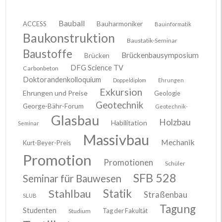
Bauball
ACCESS
Bauharmoniker
Bauinformatik
Baukonstruktion
Baustatik-Seminar
Baustoffe
Brückenbausymposium
Brücken
DFG Science TV
Carbonbeton
Doktorandenkolloquium
Doppeldiplom
Ehrungen
Exkursion
Ehrungen und Preise
Geologie
Geotechnik
George-Bähr-Forum
Geotechnik-
Glasbau
Holzbau
Habilitation
Seminar
Massivbau
Mechanik
Kurt-Beyer-Preis
Promotion
Promotionen
Schüler
SFB 528
Seminar für Bauwesen
Stahlbau
Statik
Straßenbau
SLUB
Tagung
Studenten
Tag der Fakultät
Studium