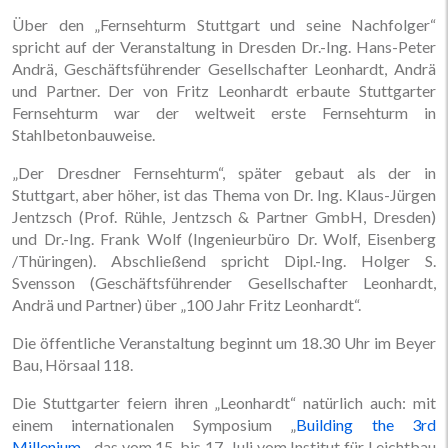
Über den „Fernsehturm Stuttgart und seine Nachfolger“
spricht auf der Veranstaltung in Dresden Dr.-Ing. Hans-Peter
Andrä, Geschäftsführender Gesellschaf­ter Leonhardt, Andrä
und Partner. Der von Fritz Leonhardt erbaute Stuttgarter
Fernsehturm war der weltweit erste Fernsehturm in
Stahlbetonbauweise.
„Der Dresdner Fernsehturm“, später gebaut als der in
Stuttgart, aber höher, ist das Thema von Dr. Ing. Klaus-Jürgen
Jentzsch (Prof. Rühle, Jentzsch & Partner GmbH, Dresden)
und Dr.-Ing. Frank Wolf (Ingenieurbüro Dr. Wolf, Eisenberg
/Thüringen). Abschließend spricht Dipl.-Ing. Holger S.
Svensson (Geschäftsführender Gesellschafter Leonhardt,
Andrä und Partner) über „100 Jahr Fritz Leonhardt“.
Die öffentliche Veranstaltung beginnt um 18.30 Uhr im Beyer
Bau, Hörsaal 118.
Die Stuttgarter feiern ihren „Leonhardt“ natürlich auch: mit
einem internationalen Symposium „
Building the 3rd
Millenium
„, das vom 15. bis 17. Juli vom Institut für Leichtbau