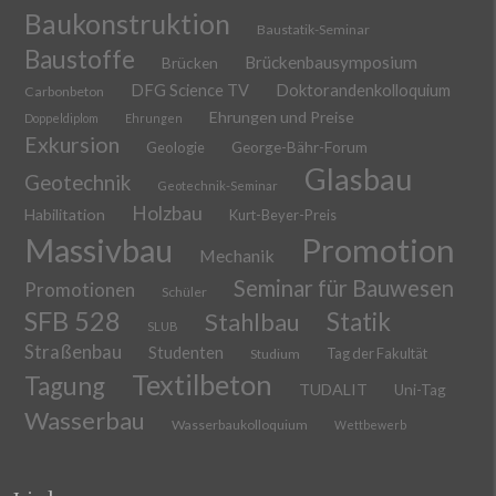
Baukonstruktion
Baustatik-Seminar
Baustoffe
Brückenbausymposium
Brücken
DFG Science TV
Doktorandenkolloquium
Carbonbeton
Ehrungen und Preise
Doppeldiplom
Ehrungen
Exkursion
Geologie
George-Bähr-Forum
Glasbau
Geotechnik
Geotechnik-Seminar
Holzbau
Habilitation
Kurt-Beyer-Preis
Massivbau
Promotion
Mechanik
Seminar für Bauwesen
Promotionen
Schüler
SFB 528
Stahlbau
Statik
SLUB
Straßenbau
Studenten
Tag der Fakultät
Studium
Textilbeton
Tagung
TUDALIT
Uni-Tag
Wasserbau
Wasserbaukolloquium
Wettbewerb