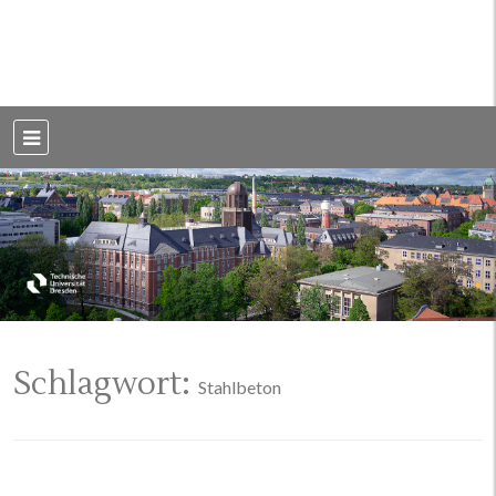
Weblog der Dresdner Bauingenieure · Seit 2002
BauBlog TU
Dresden
Schlagwort:
Stahlbeton