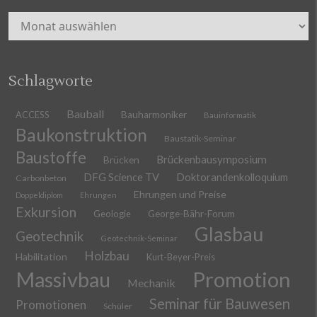
Archiv
Schlagworte
Bauball
ACCESS
Bauharmoniker
Bauinformatik
Baukonstruktion
Baustatik-Seminar
Baustoffe
Brückenbausymposium
Brücken
DFG Science TV
Doktorandenkolloquium
Carbonbeton
Ehrungen und Preise
Doppeldiplom
Ehrungen
Exkursion
Geologie
George-Bähr-Forum
Glasbau
Geotechnik
Geotechnik-Seminar
Holzbau
Habilitation
Kurt-Beyer-Preis
Massivbau
Promotion
Mechanik
Seminar für Bauwesen
Promotionen
Schüler