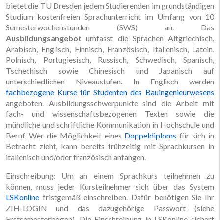
bietet die TU Dresden jedem Studierenden im grundständigen
Studium kostenfreien Sprachunterricht im Umfang von 10
Semesterwochenstunden (SWS) an. Das
Ausbildungsangebot
umfasst die Sprachen Altgriechisch,
Arabisch, Englisch, Finnisch, Französisch, Italienisch, Latein,
Polnisch, Portugiesisch, Russisch, Schwedisch, Spanisch,
Tschechisch sowie Chinesisch und Japanisch auf
unterschiedlichen Niveaustufen. In Englisch werden
fachbezogene Kurse für Studenten des Bauingenieurwesens
angeboten. Ausbildungsschwerpunkte sind die Arbeit mit
fach- und wissenschaftsbezogenen Texten sowie die
mündliche und schriftliche Kommunikation in Hochschule und
Beruf. Wer die Möglichkeit eines
Doppeldiploms
für sich in
Betracht zieht, kann bereits frühzeitig mit Sprachkursen in
italienisch und/oder französisch anfangen.
Einschreibung: Um an einem Sprachkurs teilnehmen zu
können, muss jeder Kursteilnehmer sich über das System
LSKonline
fristgemäß einschreiben. Dafür benötigen Sie Ihr
ZIH-LOGIN und das dazugehörige Passwort (siehe
Erstsemesterbogen). Die Einschreibung in LSKonline sichert