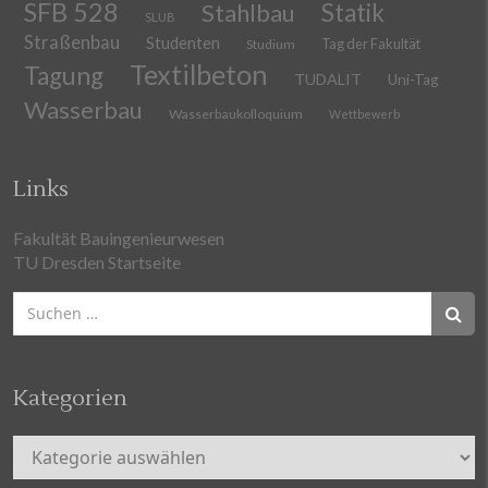
SFB 528
Stahlbau
Statik
SLUB
Straßenbau
Studenten
Tag der Fakultät
Studium
Textilbeton
Tagung
TUDALIT
Uni-Tag
Wasserbau
Wasserbaukolloquium
Wettbewerb
Links
Fakultät Bauingenieurwesen
TU Dresden Startseite
Suchen
nach:
Kategorien
Kategorien