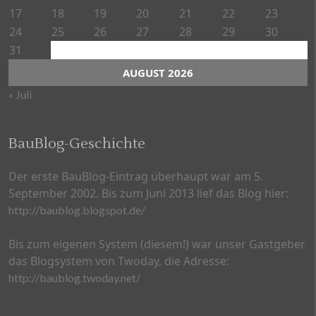
17
18
19
20
21
22
23
24
25
26
27
28
29
30
31
AUGUST 2026
« Juli
BauBlog-Geschichte
Der erste BauBlog-Eintrag überhaupt war am 5.
September 2002. Bis zum Juni 2013 lief das Blog hier:
http://baublog.blogspot.de/
Bis zum eigenen System (diesem!) war unser Gastgeber
das Blogsystem von Twoday, die Adresse:
http://baublog.twoday.net/