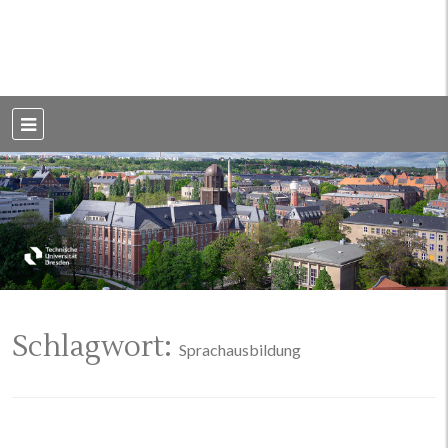
Weblog der Dresdner Bauingenieure · Seit 2002
BauBlog TU
Dresden
Schlagwort:
Sprachausbildung