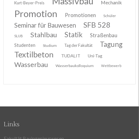
Massivbau
Mechanik
Kurt-Beyer-Preis
Promotion
Promotionen
Schüler
SFB 528
Seminar für Bauwesen
Stahlbau
Statik
Straßenbau
SLUB
Tagung
Studenten
Tag der Fakultät
Studium
Textilbeton
TUDALIT
Uni-Tag
Wasserbau
Wasserbaukolloquium
Wettbewerb
Links
Fakultät Bauingenieurwesen