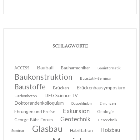
SCHLAGWORTE
Bauball
ACCESS
Bauharmoniker
Bauinformatik
Baukonstruktion
Baustatik-Seminar
Baustoffe
Brückenbausymposium
Brücken
DFG Science TV
Carbonbeton
Doktorandenkolloquium
Doppeldiplom
Ehrungen
Exkursion
Ehrungen und Preise
Geologie
Geotechnik
George-Bähr-Forum
Geotechnik-
Glasbau
Holzbau
Habilitation
Seminar