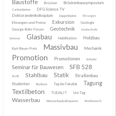
Baustoffe
Brückenbausymposium
Brücken
DFG Science TV
Carbonbeton
Doktorandenkolloquium
Doppeldiplom
Ehrungen
Exkursion
Ehrungen und Preise
Geologie
Geotechnik
George-Bähr-Forum
Geotechnik-
Glasbau
Holzbau
Habilitation
Seminar
Massivbau
Mechanik
Kurt-Beyer-Preis
Promotion
Promotionen
Schüler
SFB 528
Seminar für Bauwesen
Stahlbau
Statik
Straßenbau
SLUB
Tagung
Studenten
Tag der Fakultät
Studium
Textilbeton
TUDALIT
Uni-Tag
Wasserbau
Wasserbaukolloquium
Wettbewerb