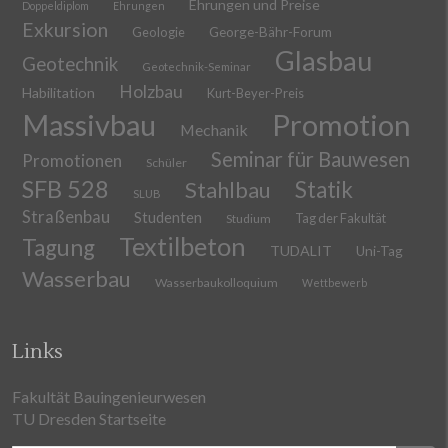
Ehrungen und Preise
Doppeldiplom
Ehrungen
Exkursion
Geologie
George-Bähr-Forum
Glasbau
Geotechnik
Geotechnik-Seminar
Holzbau
Habilitation
Kurt-Beyer-Preis
Massivbau
Promotion
Mechanik
Seminar für Bauwesen
Promotionen
Schüler
SFB 528
Stahlbau
Statik
SLUB
Straßenbau
Studenten
Tag der Fakultät
Studium
Textilbeton
Tagung
TUDALIT
Uni-Tag
Wasserbau
Wasserbaukolloquium
Wettbewerb
Links
Fakultät Bauingenieurwesen
TU Dresden Startseite