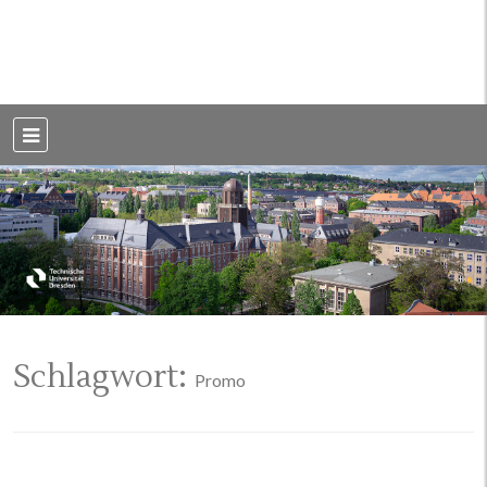
Weblog der Dresdner Bauingenieure · Seit 2002
BauBlog TU
Dresden
Schlagwort:
Promo