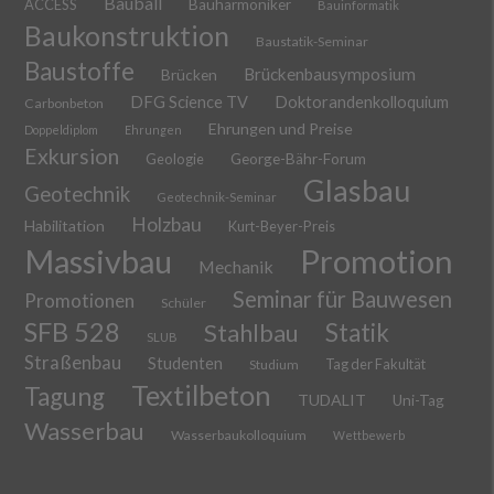
Bauball
ACCESS
Bauharmoniker
Bauinformatik
Baukonstruktion
Baustatik-Seminar
Baustoffe
Brückenbausymposium
Brücken
DFG Science TV
Doktorandenkolloquium
Carbonbeton
Ehrungen und Preise
Doppeldiplom
Ehrungen
Exkursion
Geologie
George-Bähr-Forum
Glasbau
Geotechnik
Geotechnik-Seminar
Holzbau
Habilitation
Kurt-Beyer-Preis
Massivbau
Promotion
Mechanik
Seminar für Bauwesen
Promotionen
Schüler
SFB 528
Stahlbau
Statik
SLUB
Straßenbau
Studenten
Tag der Fakultät
Studium
Textilbeton
Tagung
TUDALIT
Uni-Tag
Wasserbau
Wasserbaukolloquium
Wettbewerb