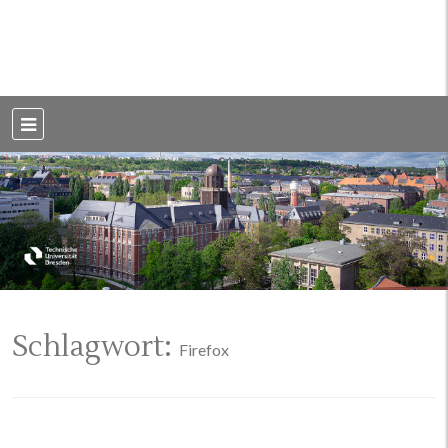
Weblog der Dresdner Bauingenieure · Seit 2002
BauBlog TU
Dresden
Schlagwort:
Firefox