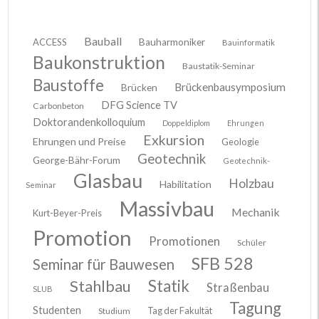
Bauball
ACCESS
Bauharmoniker
Bauinformatik
Baukonstruktion
Baustatik-Seminar
Baustoffe
Brückenbausymposium
Brücken
DFG Science TV
Carbonbeton
Doktorandenkolloquium
Doppeldiplom
Ehrungen
Exkursion
Ehrungen und Preise
Geologie
Geotechnik
George-Bähr-Forum
Geotechnik-
Glasbau
Holzbau
Habilitation
Seminar
Massivbau
Mechanik
Kurt-Beyer-Preis
Promotion
Promotionen
Schüler
SFB 528
Seminar für Bauwesen
Stahlbau
Statik
Straßenbau
SLUB
Tagung
Studenten
Tag der Fakultät
Studium