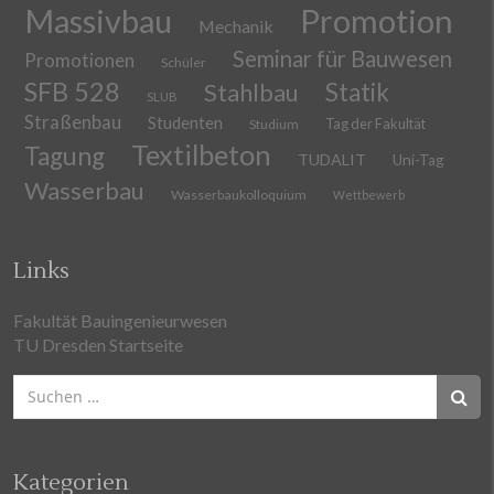
Massivbau
Promotion
Mechanik
Seminar für Bauwesen
Promotionen
Schüler
SFB 528
Stahlbau
Statik
SLUB
Straßenbau
Studenten
Tag der Fakultät
Studium
Textilbeton
Tagung
TUDALIT
Uni-Tag
Wasserbau
Wasserbaukolloquium
Wettbewerb
Links
Fakultät Bauingenieurwesen
TU Dresden Startseite
Suchen
nach:
Kategorien