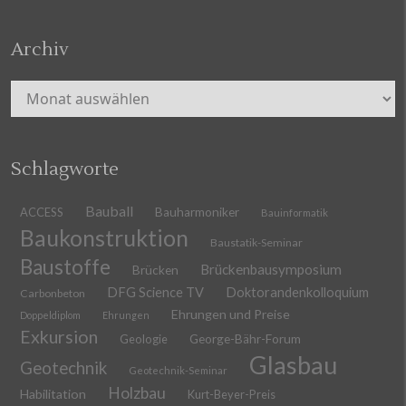
Archiv
Archiv
Schlagworte
Bauball
ACCESS
Bauharmoniker
Bauinformatik
Baukonstruktion
Baustatik-Seminar
Baustoffe
Brückenbausymposium
Brücken
DFG Science TV
Doktorandenkolloquium
Carbonbeton
Ehrungen und Preise
Doppeldiplom
Ehrungen
Exkursion
Geologie
George-Bähr-Forum
Glasbau
Geotechnik
Geotechnik-Seminar
Holzbau
Habilitation
Kurt-Beyer-Preis