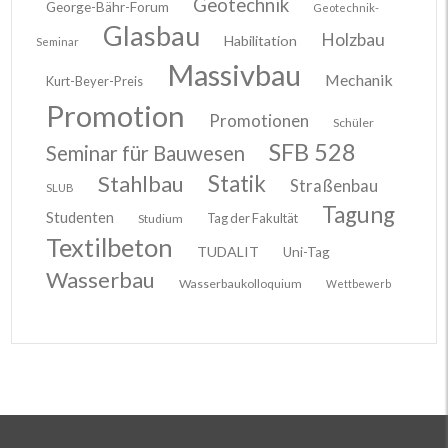
Geotechnik
George-Bähr-Forum
Geotechnik-
Glasbau
Holzbau
Habilitation
Seminar
Massivbau
Mechanik
Kurt-Beyer-Preis
Promotion
Promotionen
Schüler
SFB 528
Seminar für Bauwesen
Stahlbau
Statik
Straßenbau
SLUB
Tagung
Studenten
Tag der Fakultät
Studium
Textilbeton
TUDALIT
Uni-Tag
Wasserbau
Wasserbaukolloquium
Wettbewerb