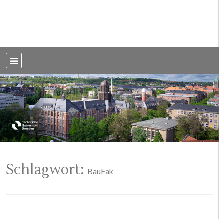
Weblog der Dresdner Bauingenieure · Seit 2002
BauBlog TU
Dresden
Schlagwort:
BauFak