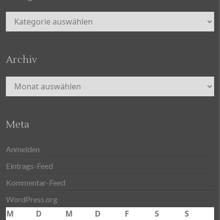
Kategorien
Archiv
Archiv
Meta
Anmelden
Eintrags-Feed
Kommentar-Feed
WordPress.org
M
D
M
D
F
S
S