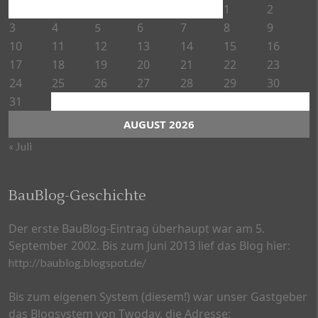
1
2
3
4
6
7
8
9
5
10
11
12
13
14
15
16
17
18
19
20
21
22
23
24
25
26
27
28
29
30
31
AUGUST 2026
« Juli
BauBlog-Geschichte
Der erste BauBlog-Eintrag überhaupt war am 5.
September 2002. Bis zum Juni 2013 lief das Blog hier:
http://baublog.blogspot.de/
Bis zum eigenen System (diesem!) war unser Gastgeber
das Blogsystem von Twoday, die Adresse: