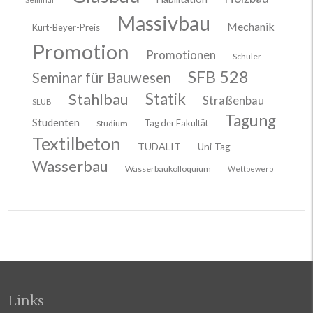
Massivbau
Mechanik
Kurt-Beyer-Preis
Promotion
Promotionen
Schüler
SFB 528
Seminar für Bauwesen
Stahlbau
Statik
Straßenbau
SLUB
Tagung
Studenten
Tag der Fakultät
Studium
Textilbeton
TUDALIT
Uni-Tag
Wasserbau
Wasserbaukolloquium
Wettbewerb
Links