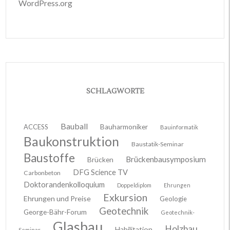
WordPress.org
SCHLAGWORTE
Bauball
ACCESS
Bauharmoniker
Bauinformatik
Baukonstruktion
Baustatik-Seminar
Baustoffe
Brückenbausymposium
Brücken
DFG Science TV
Carbonbeton
Doktorandenkolloquium
Doppeldiplom
Ehrungen
Exkursion
Ehrungen und Preise
Geologie
Geotechnik
George-Bähr-Forum
Geotechnik-
Glasbau
Holzbau
Habilitation
Seminar