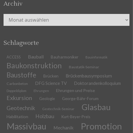
Archiv
Archiv
Schlagworte
Bauball
ACCESS
Bauharmoniker
Bauinformatik
Baukonstruktion
Baustatik-Seminar
Baustoffe
Brückenbausymposium
Brücken
DFG Science TV
Doktorandenkolloquium
Carbonbeton
Ehrungen und Preise
Doppeldiplom
Ehrungen
Exkursion
Geologie
George-Bähr-Forum
Glasbau
Geotechnik
Geotechnik-Seminar
Holzbau
Habilitation
Kurt-Beyer-Preis
Massivbau
Promotion
Mechanik