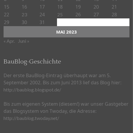
15
16
17
18
19
20
21
22
24
26
27
28
23
25
29
30
31
MAI 2023
« Apr.
Juni »
BauBlog-Geschichte
Der erste BauBlog-Eintrag überhaupt war am 5.
September 2002. Bis zum Juni 2013 lief das Blog hier:
http://baublog.blogspot.de/
Bis zum eigenen System (diesem!) war unser Gastgeber
das Blogsystem von Twoday, die Adresse:
http://baublog.twoday.net/