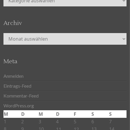
Archiv
Archiv
Meta
Anmelden
Eintrags-Feed
Kommentar-Feed
WordPress.org
M
D
M
D
F
S
S
1
2
3
4
5
6
7
8
9
10
13
14
11
12