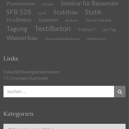
Seminar für Bauwesen
Promotionen
Schüler
SFB 528
Stahlbau
Statik
SLUB
Straßenbau
Studenten
Tag der Fakultät
Studium
Textilbeton
Tagung
TUDALIT
Uni-Tag
Wasserbau
Wasserbaukolloquium
Wettbewerb
Links
Fakultät Bauingenieurwesen
TU Dresden Startseite
Suchen
nach:
Kategorien
Kategorien