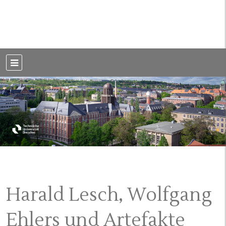
Weblog der Dresdner Bauingenieure · Seit 2002
BauBlog TU
Dresden
Harald Lesch, Wolfgang
Ehlers und Artefakte