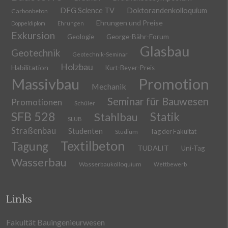
DFG Science TV
Doktorandenkolloquium
Carbonbeton
Ehrungen und Preise
Doppeldiplom
Ehrungen
Exkursion
Geologie
George-Bähr-Forum
Glasbau
Geotechnik
Geotechnik-Seminar
Holzbau
Habilitation
Kurt-Beyer-Preis
Massivbau
Promotion
Mechanik
Seminar für Bauwesen
Promotionen
Schüler
SFB 528
Stahlbau
Statik
SLUB
Straßenbau
Studenten
Tag der Fakultät
Studium
Textilbeton
Tagung
TUDALIT
Uni-Tag
Wasserbau
Wasserbaukolloquium
Wettbewerb
Links
Fakultät Bauingenieurwesen