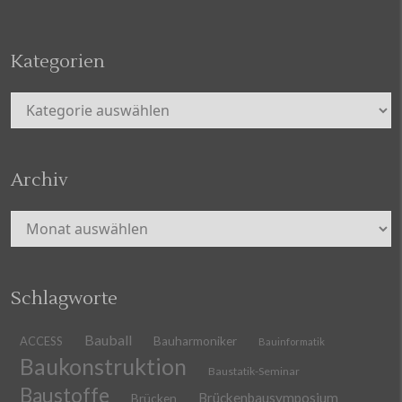
Kategorien
Kategorien
Archiv
Archiv
Schlagworte
Bauball
ACCESS
Bauharmoniker
Bauinformatik
Baukonstruktion
Baustatik-Seminar
Baustoffe
Brückenbausymposium
Brücken