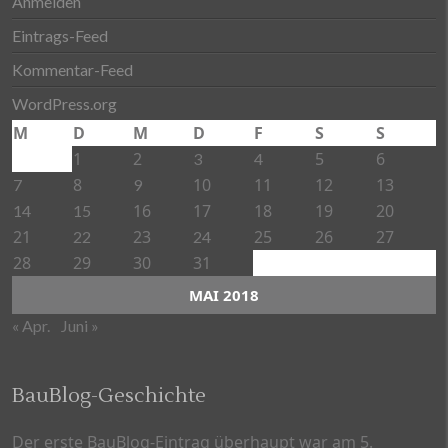
Anmelden
Eintrags-Feed
Kommentar-Feed
WordPress.org
M
D
M
D
F
S
S
1
2
5
6
3
4
8
10
11
12
13
7
9
16
17
18
19
20
14
15
21
23
25
26
27
22
24
28
29
30
31
MAI 2018
« Apr.
Juni »
BauBlog-Geschichte
Der erste BauBlog-Eintrag überhaupt war am 5.