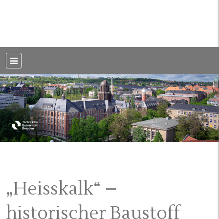
Weblog der Dresdner Bauingenieure · Seit 2002
BauBlog TU
Dresden
„Heisskalk“ –
historischer Baustoff