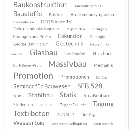
Baukonstruktion
Baustatik-Seminar
Baustoffe
Brückenbausymposium
Brücken
DFG Science TV
Carbonbeton
Doktorandenkolloquium
Doppeldiplom
Ehrungen
Exkursion
Ehrungen und Preise
Geologie
Geotechnik
George-Bähr-Forum
Geotechnik-
Glasbau
Holzbau
Habilitation
Seminar
Massivbau
Mechanik
Kurt-Beyer-Preis
Promotion
Promotionen
Schüler
SFB 528
Seminar für Bauwesen
Stahlbau
Statik
Straßenbau
SLUB
Tagung
Studenten
Tag der Fakultät
Studium
Textilbeton
TUDALIT
Uni-Tag
Wasserbau
Wasserbaukolloquium
Wettbewerb