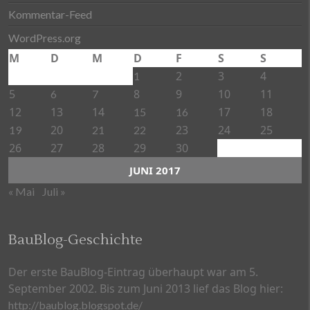
Kommentar-Feed
WordPress.org
M
D
M
D
F
S
S
2
3
4
1
5
8
9
10
11
6
7
12
13
14
17
18
15
16
20
23
24
25
19
21
22
26
27
28
29
30
JUNI 2017
« Mai
Juli »
BauBlog-Geschichte
Der erste BauBlog-Eintrag überhaupt war am 5.
September 2002. Bis zum Juni 2013 lief das Blog hier:
http://baublog.blogspot.de/