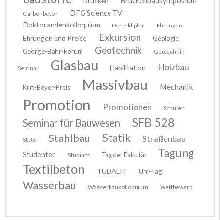
Brückenbausymposium
Brücken
DFG Science TV
Carbonbeton
Doktorandenkolloquium
Doppeldiplom
Ehrungen
Exkursion
Ehrungen und Preise
Geologie
Geotechnik
George-Bähr-Forum
Geotechnik-
Glasbau
Holzbau
Habilitation
Seminar
Massivbau
Mechanik
Kurt-Beyer-Preis
Promotion
Promotionen
Schüler
SFB 528
Seminar für Bauwesen
Stahlbau
Statik
Straßenbau
SLUB
Tagung
Studenten
Tag der Fakultät
Studium
Textilbeton
TUDALIT
Uni-Tag
Wasserbau
Wasserbaukolloquium
Wettbewerb