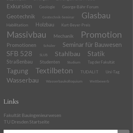
Exkursion
Geologie
George-Bähr-Forum
Glasbau
Geotechnik
Geotechnik-Seminar
Holzbau
Habilitation
Kurt-Beyer-Preis
Massivbau
Promotion
Mechanik
Seminar für Bauwesen
Promotionen
Schüler
SFB 528
Stahlbau
Statik
SLUB
Straßenbau
Studenten
Tag der Fakultät
Studium
Textilbeton
Tagung
TUDALIT
Uni-Tag
Wasserbau
Wasserbaukolloquium
Wettbewerb
Links
Fakultät Bauingenieurwesen
TU Dresden Startseite
Suchen