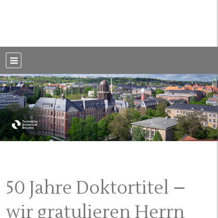
Weblog der Dresdner Bauingenieure · Seit 2002
BauBlog TU
Dresden
50 Jahre Doktortitel –
wir gratulieren Herrn