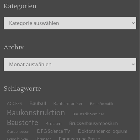
Kategorien
Kategorien
Archiv
Archiv
Schlagworte
Bauball
ACCESS
Bauharmoniker
Bauinformatik
Baukonstruktion
Baustatik-Seminar
Baustoffe
Brückenbausymposium
Brücken
DFG Science TV
Doktorandenkolloquium
Carbonbeton
Ehrungen und Preise
Doppeldiplom
Ehrungen