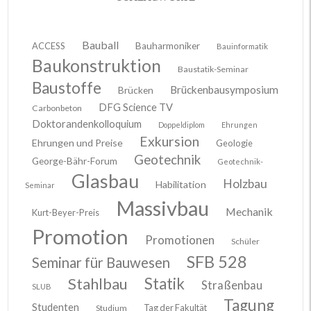
Bauball
ACCESS
Bauharmoniker
Bauinformatik
Baukonstruktion
Baustatik-Seminar
Baustoffe
Brückenbausymposium
Brücken
DFG Science TV
Carbonbeton
Doktorandenkolloquium
Doppeldiplom
Ehrungen
Exkursion
Ehrungen und Preise
Geologie
Geotechnik
George-Bähr-Forum
Geotechnik-
Glasbau
Holzbau
Habilitation
Seminar
Massivbau
Mechanik
Kurt-Beyer-Preis
Promotion
Promotionen
Schüler
SFB 528
Seminar für Bauwesen
Stahlbau
Statik
Straßenbau
SLUB
Tagung
Studenten
Tag der Fakultät
Studium