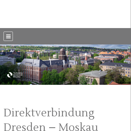
Weblog der Dresdner Bauingenieure · Seit 2002
BauBlog TU
Dresden
Direktverbindung
Dresden – Moskau