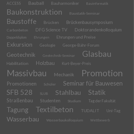
Bauball
ACCESS
Bauharmoniker
Bauinformatik
Baukonstruktion
Baustatik-Seminar
Baustoffe
Brückenbausymposium
Brücken
DFG Science TV
Doktorandenkolloquium
Carbonbeton
Ehrungen und Preise
Doppeldiplom
Ehrungen
Exkursion
Geologie
George-Bähr-Forum
Glasbau
Geotechnik
Geotechnik-Seminar
Holzbau
Habilitation
Kurt-Beyer-Preis
Massivbau
Promotion
Mechanik
Seminar für Bauwesen
Promotionen
Schüler
SFB 528
Stahlbau
Statik
SLUB
Straßenbau
Studenten
Tag der Fakultät
Studium
Textilbeton
Tagung
TUDALIT
Uni-Tag
Wasserbau
Wasserbaukolloquium
Wettbewerb