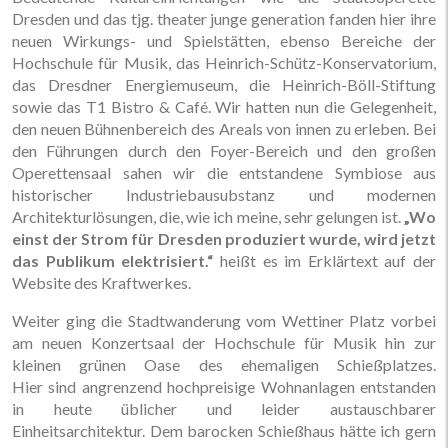
Dresden und das tjg. theater junge generation fanden hier ihre
neuen Wirkungs- und Spielstätten, ebenso Bereiche der
Hochschule für Musik, das Heinrich-Schütz-Konservatorium,
das Dresdner Energiemuseum, die Heinrich-Böll-Stiftung
sowie das T1 Bistro & Café. Wir hatten nun die Gelegenheit,
den neuen Bühnenbereich des Areals von innen zu erleben. Bei
den Führungen durch den Foyer-Bereich und den großen
Operettensaal sahen wir die entstandene Symbiose aus
historischer Industriebausubstanz und modernen
Architekturlösungen, die, wie ich meine, sehr gelungen ist.
„Wo
einst der Strom für Dresden produziert wurde, wird jetzt
das Publikum elektrisiert.“
heißt es im Erklärtext auf der
Website des Kraftwerkes.
Weiter ging die Stadtwanderung vom Wettiner Platz vorbei
am neuen Konzertsaal der Hochschule für Musik hin zur
kleinen grünen Oase des ehemaligen Schießplatzes.
Hier sind angrenzend hochpreisige Wohnanlagen entstanden
in heute üblicher und leider austauschbarer
Einheitsarchitektur. Dem barocken Schießhaus hätte ich gern