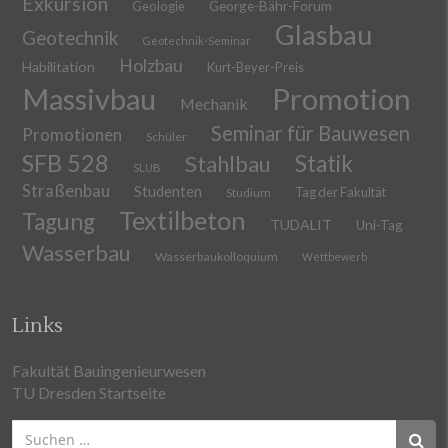
Exkursion
Geologie
George-Bähr-Forum
Glasbau
Geotechnik
Geotechnik-Seminar
Holzbau
Habilitation
Kurt-Beyer-Preis
Massivbau
Promotion
Mechanik
Seminar für Bauwesen
Promotionen
Schüler
SFB 528
Stahlbau
Statik
SLUB
Straßenbau
Studenten
Tag der Fakultät
Studium
Textilbeton
Tagung
TUDALIT
Uni-Tag
Wasserbau
Wasserbaukolloquium
Wettbewerb
Links
Fakultät Bauingenieurwesen
TU Dresden Startseite
Suchen