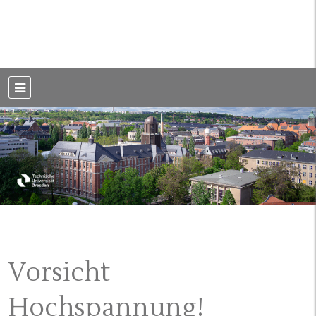
Weblog der Dresdner Bauingenieure · Seit 2002
BauBlog TU
Dresden
Vorsicht
Hochspannung!