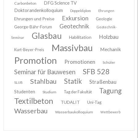
DFG Science TV
Carbonbeton
Doktorandenkolloquium
Doppeldiplom
Ehrungen
Exkursion
Ehrungen und Preise
Geologie
Geotechnik
George-Bähr-Forum
Geotechnik-
Glasbau
Holzbau
Habilitation
Seminar
Massivbau
Mechanik
Kurt-Beyer-Preis
Promotion
Promotionen
Schüler
SFB 528
Seminar für Bauwesen
Stahlbau
Statik
Straßenbau
SLUB
Tagung
Studenten
Tag der Fakultät
Studium
Textilbeton
TUDALIT
Uni-Tag
Wasserbau
Wasserbaukolloquium
Wettbewerb