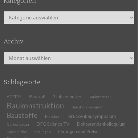
Kategorien
Kategorien
Archiv
Archiv
Schlagworte
Bauball
ACCESS
Bauharmoniker
Bauinformatik
Baukonstruktion
Baustatik-Seminar
Baustoffe
Brückenbausymposium
Brücken
DFG Science TV
Doktorandenkolloquium
Carbonbeton
Ehrungen und Preise
Doppeldiplom
Ehrungen