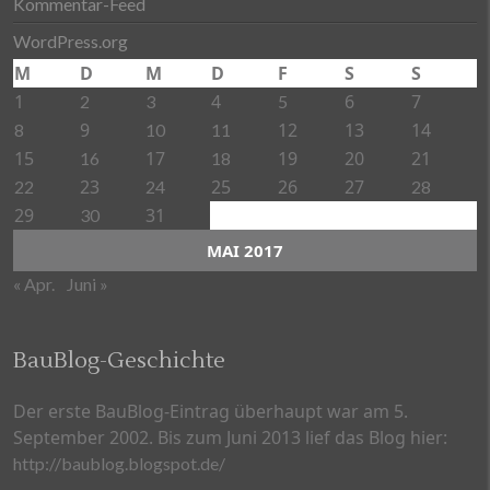
Kommentar-Feed
WordPress.org
M
D
M
D
F
S
S
1
4
6
7
2
3
5
9
12
13
14
8
10
11
15
17
19
20
21
16
18
23
25
26
27
22
24
28
29
31
30
MAI 2017
« Apr.
Juni »
BauBlog-Geschichte
Der erste BauBlog-Eintrag überhaupt war am 5.
September 2002. Bis zum Juni 2013 lief das Blog hier:
http://baublog.blogspot.de/