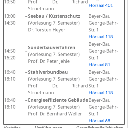
10:50
Prof. Dr. Richard
Hörsaal 401
Stroetmann
13:00 –
Seebau / Küstenschutz
Beyer-Bau
14:30
(Vorlesung 7. Semester)
George-Bähr-
Dr. Torsten Heyer
Str. 1
Hörsaal 118
Beyer-Bau
Sonderbauverfahren
14:50 –
George-Bähr-
(Vorlesung 7. Semester)
16:20
Str. 1
Prof. Dr. Peter Jehle
Hörsaal 81
16:40 –
Stahlverbundbau
Beyer-Bau
18:10
(Vorlesung 7. Semester)
George-Bähr-
Prof. Dr. Richard
Str. 1
Stroetmann
Hörsaal 118
16:40 –
Energieeffiziente Gebäude
Beyer-Bau
18:10
(Vorlesung 7. Semester)
George-Bähr-
Prof. Dr. Bernhard Weller
Str. 1
Hörsaal 68
Vorträge, Vorführungen, Gesprächsmöglichkeiten,