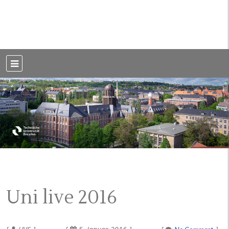
Weblog der Dresdner Bauingenieure · Seit 2002
BauBlog TU
Dresden
Uni live 2016