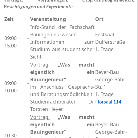
Besichtigungen und Experimente
Z
eit
Veranstaltung
Ort
Info-Stand der Fachschaft
Bauingenieurwesen
Festsaal
09:00 –
Informationen zum
Dülferstraße
15:00
Studium aus studentischer
1. Etage
Sicht
Vortrag:
„Was macht
eigentlich ein
Beyer-Bau
Bauingenieur“
George-Bähr-
09:00 –
im Anschluss Gesprächs-
Str. 1
10:00
und Beratungsmöglichkeit
1. Etage
Studienfachberater Dr.
Hörsaal 114
Torsten Heyer
Vortrag:
„Was macht
eigentlich ein
Beyer-Bau
Bauingenieur“
George-Bähr-
10:30 –