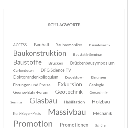
SCHLAGWORTE
Bauball
ACCESS
Bauharmoniker
Bauinformatik
Baukonstruktion
Baustatik-Seminar
Baustoffe
Brückenbausymposium
Brücken
DFG Science TV
Carbonbeton
Doktorandenkolloquium
Doppeldiplom
Ehrungen
Exkursion
Ehrungen und Preise
Geologie
Geotechnik
George-Bähr-Forum
Geotechnik-
Glasbau
Holzbau
Habilitation
Seminar
Massivbau
Mechanik
Kurt-Beyer-Preis
Promotion
Promotionen
Schüler