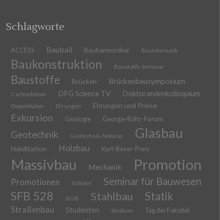
Schlagworte
Bauball
ACCESS
Bauharmoniker
Bauinformatik
Baukonstruktion
Baustatik-Seminar
Baustoffe
Brückenbausymposium
Brücken
DFG Science TV
Doktorandenkolloquium
Carbonbeton
Ehrungen und Preise
Doppeldiplom
Ehrungen
Exkursion
Geologie
George-Bähr-Forum
Glasbau
Geotechnik
Geotechnik-Seminar
Holzbau
Habilitation
Kurt-Beyer-Preis
Massivbau
Promotion
Mechanik
Seminar für Bauwesen
Promotionen
Schüler
SFB 528
Stahlbau
Statik
SLUB
Straßenbau
Studenten
Tag der Fakultät
Studium