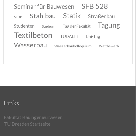
SFB 528
Seminar für Bauwesen
Stahlbau
Statik
Straßenbau
SLUB
Tagung
Studenten
Tag der Fakultät
Studium
Textilbeton
TUDALIT
Uni-Tag
Wasserbau
Wasserbaukolloquium
Wettbewerb
Links
Fakultät Bauingenieurwesen
TU Dresden Startseite