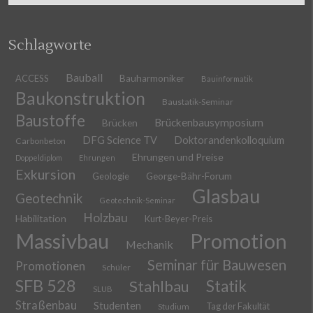
Schlagworte
Bauball
ACCESS
Bauharmoniker
Bauinformatik
Baukonstruktion
Baustatik-Seminar
Baustoffe
Brückenbausymposium
Brücken
DFG Science TV
Doktorandenkolloquium
Carbonbeton
Ehrungen und Preise
Doppeldiplom
Ehrungen
Exkursion
Geologie
George-Bähr-Forum
Glasbau
Geotechnik
Geotechnik-Seminar
Holzbau
Habilitation
Kurt-Beyer-Preis
Massivbau
Promotion
Mechanik
Seminar für Bauwesen
Promotionen
Schüler
SFB 528
Stahlbau
Statik
SLUB
Straßenbau
Studenten
Tag der Fakultät
Studium