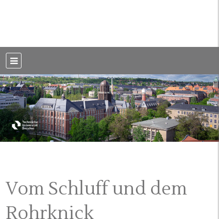
Weblog der Dresdner Bauingenieure · Seit 2002
BauBlog TU
Dresden
Vom Schluff und dem
Rohrknick