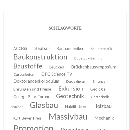
SCHLAGWORTE
Bauball
ACCESS
Bauharmoniker
Bauinformatik
Baukonstruktion
Baustatik-Seminar
Baustoffe
Brückenbausymposium
Brücken
DFG Science TV
Carbonbeton
Doktorandenkolloquium
Doppeldiplom
Ehrungen
Exkursion
Ehrungen und Preise
Geologie
Geotechnik
George-Bähr-Forum
Geotechnik-
Glasbau
Holzbau
Habilitation
Seminar
Massivbau
Mechanik
Kurt-Beyer-Preis
Promotion
Promotionen