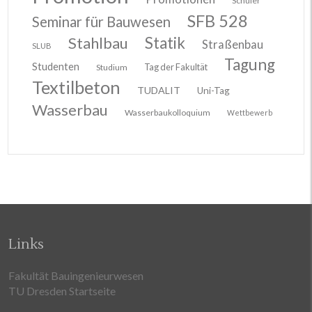
Schüler
SFB 528
Seminar für Bauwesen
Stahlbau
Statik
Straßenbau
SLUB
Tagung
Studenten
Tag der Fakultät
Studium
Textilbeton
TUDALIT
Uni-Tag
Wasserbau
Wasserbaukolloquium
Wettbewerb
Links
Fakultät Bauingenieurwesen
TU Dresden Startseite