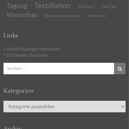
Textilbeton
Tagung
TUDALIT
Uni-Tag
Wasserbau
Wasserbaukolloquium
Wettbewerb
Links
Fakultät Bauingenieurwesen
TU Dresden Startseite
Suchen
nach:
Kategorien
Kategorien
Archiv