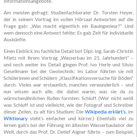
Informationsangebote.
Am meisten gefragt: Studienfachberater Dr. Torsten Heyer,
der in seinem Vortrag im vollen Hörsaal Antworten auf die
Frage gab: „Was macht eigentlich ein Bauingenieur?“ Und
wem dennoch eine Antwort fehlte: Es gab Zeit für individuelle
Auskünfte.
Einen Einblick ins fachliche Detail bot Dipl.-Ing. Sarah-Christin
Mietz mit ihrem Vortrag „Wasserbau im 21. Jahrhundert“ –
und noch weiter ins Detail gingen Prof. Ivo Herle und Silvio
Gesellmann bei der Geotechnik: Im Labor führten sie mit
Schülerinnen und Schülern „Klassifikationsversuche für Böden“
durch. Vieles war erstaunlich, manches verwunderlich – und
nun wissen auch alle, die dabei waren, was sie da zu
würmchenähnlichen Rollen formten: Schluff. (Wer nicht weiß
was Schluff ist und vielleicht, wie der Fotograf und Schreiber
dieser Zeilen, zu alt fürs Studium: Die
Wikipedia erklärt’s
, im
Wiktionary
steht’s einfacher und kürzer.) Ebenfalls viel zu
lernen gab’s bei der Führung im ältesten Wasserbaulabor der
Welt, durch das Prof. Dr. Detlef Aigner führte – zum Beispiel,