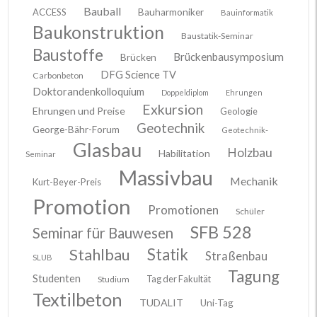
Bauball
ACCESS
Bauharmoniker
Bauinformatik
Baukonstruktion
Baustatik-Seminar
Baustoffe
Brückenbausymposium
Brücken
DFG Science TV
Carbonbeton
Doktorandenkolloquium
Doppeldiplom
Ehrungen
Exkursion
Ehrungen und Preise
Geologie
Geotechnik
George-Bähr-Forum
Geotechnik-
Glasbau
Holzbau
Habilitation
Seminar
Massivbau
Mechanik
Kurt-Beyer-Preis
Promotion
Promotionen
Schüler
SFB 528
Seminar für Bauwesen
Stahlbau
Statik
Straßenbau
SLUB
Tagung
Studenten
Tag der Fakultät
Studium
Textilbeton
TUDALIT
Uni-Tag