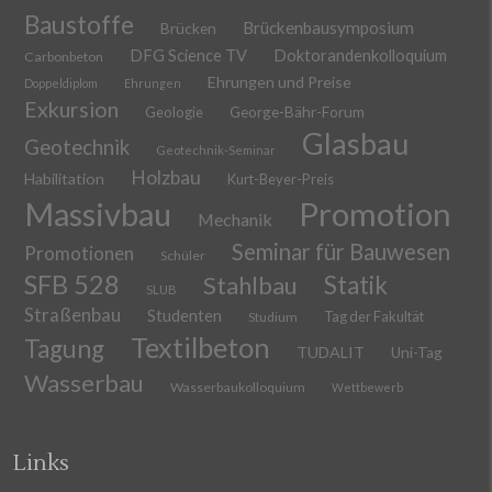
Baustoffe
Brückenbausymposium
Brücken
DFG Science TV
Doktorandenkolloquium
Carbonbeton
Ehrungen und Preise
Doppeldiplom
Ehrungen
Exkursion
Geologie
George-Bähr-Forum
Glasbau
Geotechnik
Geotechnik-Seminar
Holzbau
Habilitation
Kurt-Beyer-Preis
Massivbau
Promotion
Mechanik
Seminar für Bauwesen
Promotionen
Schüler
SFB 528
Stahlbau
Statik
SLUB
Straßenbau
Studenten
Tag der Fakultät
Studium
Textilbeton
Tagung
TUDALIT
Uni-Tag
Wasserbau
Wasserbaukolloquium
Wettbewerb
Links