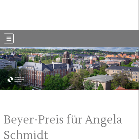
Weblog der Dresdner Bauingenieure · Seit 2002
BauBlog TU
Dresden
Beyer-Preis für Angela
Schmidt