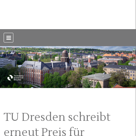
Weblog der Dresdner Bauingenieure · Seit 2002
BauBlog TU
Dresden
TU Dresden schreibt
erneut Preis für