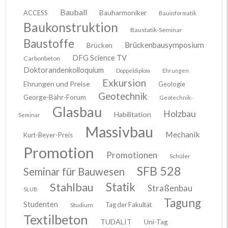
Bauball
ACCESS
Bauharmoniker
Bauinformatik
Baukonstruktion
Baustatik-Seminar
Baustoffe
Brückenbausymposium
Brücken
DFG Science TV
Carbonbeton
Doktorandenkolloquium
Doppeldiplom
Ehrungen
Exkursion
Ehrungen und Preise
Geologie
Geotechnik
George-Bähr-Forum
Geotechnik-
Glasbau
Holzbau
Habilitation
Seminar
Massivbau
Mechanik
Kurt-Beyer-Preis
Promotion
Promotionen
Schüler
SFB 528
Seminar für Bauwesen
Stahlbau
Statik
Straßenbau
SLUB
Tagung
Studenten
Tag der Fakultät
Studium
Textilbeton
TUDALIT
Uni-Tag