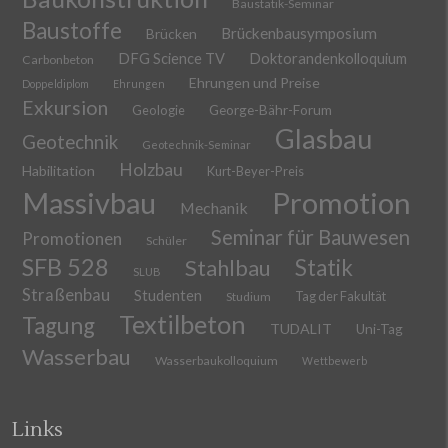
Baustatik-Seminar
Baustoffe
Brückenbausymposium
Brücken
DFG Science TV
Doktorandenkolloquium
Carbonbeton
Ehrungen und Preise
Doppeldiplom
Ehrungen
Exkursion
Geologie
George-Bähr-Forum
Glasbau
Geotechnik
Geotechnik-Seminar
Holzbau
Habilitation
Kurt-Beyer-Preis
Massivbau
Promotion
Mechanik
Seminar für Bauwesen
Promotionen
Schüler
SFB 528
Stahlbau
Statik
SLUB
Straßenbau
Studenten
Tag der Fakultät
Studium
Textilbeton
Tagung
TUDALIT
Uni-Tag
Wasserbau
Wasserbaukolloquium
Wettbewerb
Links