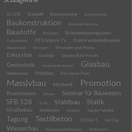
Schlagworte
Bauball
ACCESS
Bauharmoniker
Bauinformatik
Baukonstruktion
Baustatik-Seminar
Baustoffe
Brückenbausymposium
Brücken
DFG Science TV
Doktorandenkolloquium
Carbonbeton
Ehrungen und Preise
Doppeldiplom
Ehrungen
Exkursion
Geologie
George-Bähr-Forum
Glasbau
Geotechnik
Geotechnik-Seminar
Holzbau
Habilitation
Kurt-Beyer-Preis
Massivbau
Promotion
Mechanik
Seminar für Bauwesen
Promotionen
Schüler
SFB 528
Stahlbau
Statik
SLUB
Straßenbau
Studenten
Tag der Fakultät
Studium
Textilbeton
Tagung
TUDALIT
Uni-Tag
Wasserbau
Wasserbaukolloquium
Wettbewerb