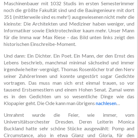
Maschinenbauer mit 1032 Studis im ersten Semesterimmer
noch die größte Fakultät sind und die Bauingenieure mit dort
351 (mittlerweile sind es mehr!) ausgewiesenen nicht mehr die
kleinste: Die Architekten und Mediziner haben weniger, und
Informatiker sowie Elektrotechniker kaum mehr. Unser Mann
für die Imma war Max Riese – das Bild unten links zeigt den
historischen Einschreibe-Moment.
Und dann: Ein Dichter. Ein Poet. Ein Mann, der den Ernst des
Lebens beschrieb, manchmal minimal sächselnd und immer
irgendwie heiter-vergnügt. Thomas Rosenlöcher traf den Nerv
seiner ZuhörerInnen und konnte ungestört sogar Gedichte
vortragen. Das muss man sich erst einmal trauen, so vor
tausend Erstsemestlern und einem Hohen Senat. Zumal wenn
es in den Gedichten um so wesentliche Dinge wie das
Klopapier geht. Die Ode kann man übrigens
nachlesen
…
Umrahmt wurde die Feier, wie immer, vom
Universitätsorchester Dresden. Deren Leiterin Monica
Buckland hatte sehr schöne Stücke ausgewählt: Pomp and
Circumstance, also in etwa Glanz und Gloria, für den