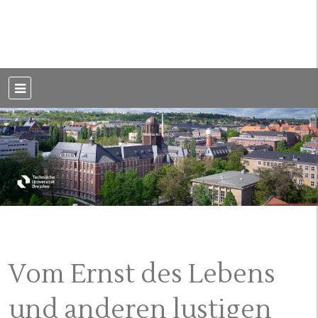
Weblog der Dresdner Bauingenieure · Seit 2002
BauBlog TU
Dresden
Vom Ernst des Lebens
und anderen lustigen