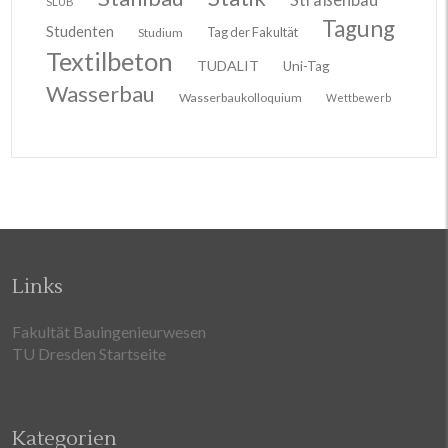
SLUB
Tagung
Studenten
Tag der Fakultät
Studium
Textilbeton
TUDALIT
Uni-Tag
Wasserbau
Wasserbaukolloquium
Wettbewerb
Links
Fakultät Bauingenieurwesen
TU Dresden Startseite
Kategorien