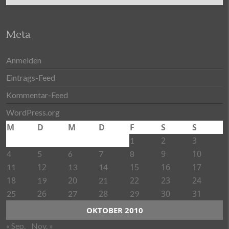
Meta
Anmelden
Eintrags-Feed
Kommentar-Feed
WordPress.org
M
D
M
D
F
S
S
2
3
1
9
10
4
5
6
7
8
12
15
16
17
11
13
14
18
20
22
23
24
19
21
26
28
30
31
25
27
29
OKTOBER 2010
« Sep.
Nov. »