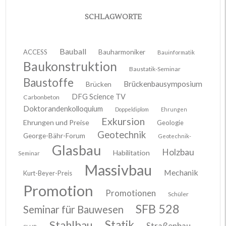
SCHLAGWORTE
Bauball
ACCESS
Bauharmoniker
Bauinformatik
Baukonstruktion
Baustatik-Seminar
Baustoffe
Brückenbausymposium
Brücken
DFG Science TV
Carbonbeton
Doktorandenkolloquium
Doppeldiplom
Ehrungen
Exkursion
Ehrungen und Preise
Geologie
Geotechnik
George-Bähr-Forum
Geotechnik-
Glasbau
Holzbau
Habilitation
Seminar
Massivbau
Mechanik
Kurt-Beyer-Preis
Promotion
Promotionen
Schüler
SFB 528
Seminar für Bauwesen
Stahlbau
Statik
Straßenbau