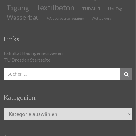
Textilbeton
Tagung
TUDALIT
Uni-Tag
Wasserbau
Wasserbaukolloquium
Wettbewerb
Links
Fakultät Bauingenieurwesen
TU Dresden Startseite
Suchen
nach:
Kategorien
Kategorien