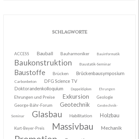
SCHLAGWORTE
Bauball
ACCESS
Bauharmoniker
Bauinformatik
Baukonstruktion
Baustatik-Seminar
Baustoffe
Brückenbausymposium
Brücken
DFG Science TV
Carbonbeton
Doktorandenkolloquium
Doppeldiplom
Ehrungen
Exkursion
Ehrungen und Preise
Geologie
Geotechnik
George-Bähr-Forum
Geotechnik-
Glasbau
Holzbau
Habilitation
Seminar
Massivbau
Mechanik
Kurt-Beyer-Preis
Promotion