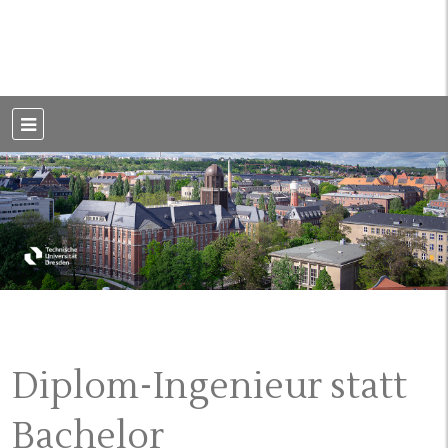
Weblog der Dresdner Bauingenieure · Seit 2002
BauBlog TU
Dresden
Diplom-Ingenieur statt
Bachelor