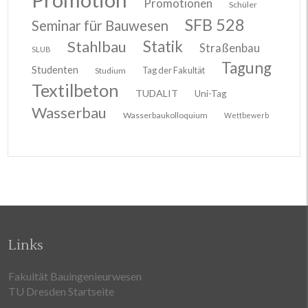
Promotionen
Schüler
SFB 528
Seminar für Bauwesen
Stahlbau
Statik
Straßenbau
SLUB
Tagung
Studenten
Tag der Fakultät
Studium
Textilbeton
TUDALIT
Uni-Tag
Wasserbau
Wasserbaukolloquium
Wettbewerb
Links
Fakultät Bauingenieurwesen
TU Dresden Startseite