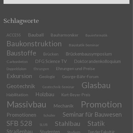
Schlagworte
Bauball
ACCESS
Bauharmoniker
Bauinformatik
Baukonstruktion
Baustatik-Seminar
Baustoffe
Brückenbausymposium
Brücken
DFG Science TV
Doktorandenkolloquium
Carbonbeton
Ehrungen und Preise
Doppeldiplom
Ehrungen
Exkursion
Geologie
George-Bähr-Forum
Glasbau
Geotechnik
Geotechnik-Seminar
Holzbau
Habilitation
Kurt-Beyer-Preis
Massivbau
Promotion
Mechanik
Seminar für Bauwesen
Promotionen
Schüler
SFB 528
Stahlbau
Statik
SLUB
Straßenbau
Studenten
Tag der Fakultät
Studium