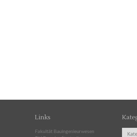
Links
Kate
Kateg
Fakultät Bauingenieurwesen