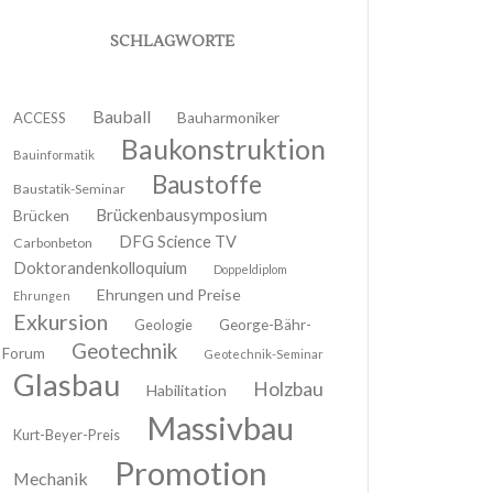
SCHLAGWORTE
Bauball
ACCESS
Bauharmoniker
Baukonstruktion
Bauinformatik
Baustoffe
Baustatik-Seminar
Brückenbausymposium
Brücken
DFG Science TV
Carbonbeton
Doktorandenkolloquium
Doppeldiplom
Ehrungen und Preise
Ehrungen
Exkursion
Geologie
George-Bähr-
Geotechnik
Forum
Geotechnik-Seminar
Glasbau
Holzbau
Habilitation
Massivbau
Kurt-Beyer-Preis
Promotion
Mechanik