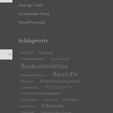
Eintrags-Feed
Kommentar-Feed
WordPress.org
Schlagworte
Bauball
ACCESS
Bauharmoniker
Bauinformatik
Baukonstruktion
Baustoffe
Baustatik-Seminar
Brückenbausymposium
Brücken
DFG Science TV
Carbonbeton
Doktorandenkolloquium
Ehrungen
Doppeldiplom
Ehrungen
Exkursion
und Preise
Geologie
George-Bähr-Forum