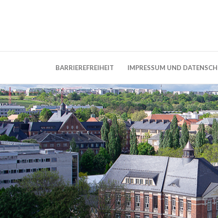
Weblog der Dresdner Bauingenieure · Seit
BauBlog TU 
BARRIEREFREIHEIT
IMPRESSUM UND DATENSC