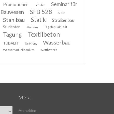
Seminar für
Promotionen
Schüler
SFB 528
Bauwesen
SLUB
Stahlbau
Statik
Straßenbau
Studenten
Tag der Fakultät
Studium
Textilbeton
Tagung
Wasserbau
TUDALIT
Uni-Tag
Wasserbaukolloquium
Wettbewerb
Meta
Anmelden