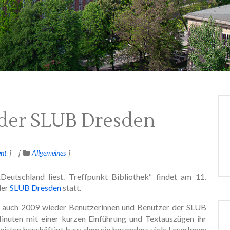
n der SLUB Dresden
nt
Allgemeines
utschland liest. Treffpunkt Bibliothek“ findet am 11.
der
SLUB Dresden
statt.
en auch 2009 wieder Benutzerinnen und Benutzer der SLUB
inuten mit einer kurzen Einführung und Textauszügen ihr
eisten beschäftigt bzw. dem sie besonders viele LeserInnen