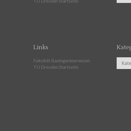
TU Dresden Startseite
Links
Kate
Kateg
Fakultät Bauingenieurwesen
TU Dresden Startseite